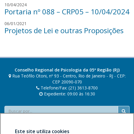
r
10/04/2024
Portaria nº 088 – CRP05 – 10/04/2024
e
n
f
06/01/2021
a
Projetos de Lei e outras Proposições
a
n
b
s
i
i
o
l
m
v
o
a
r
Conselho Regional de Psicologia da 05ª Região (RJ)
e
Rua Teófilo Otoni, nº 93 - Centro, Rio de Janeiro - RJ - CEP:
i
CEP 20090-070
Telefone/Fax: (21) 3613-8700
r
Expediente: 09:00 às 16:30
a
Buscar
Este site utiliza cookies