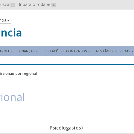
 busca
Ir para o rodapé
3
4
ncia
ência
TROLE
FINANÇAS
LICITAÇÕES E CONTRATOS
GESTÃO DE PESSOAS
issionais por regional
gional
Psicólogas(os)