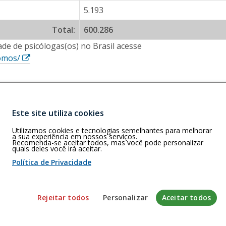
5.193
Total:
600.286
de de psicólogas(os) no Brasil acesse
E
somos/
s
s
e
l
Este site utiliza cookies
i
Buscar
)
n
Utilizamos cookies e tecnologias semelhantes para melhorar
J - CEP: CEP
a sua experiência em nossos serviços.
k
Recomenda-se aceitar todos, mas você pode personalizar
quais deles você irá aceitar.
a
Política de Privacidade
b
r
i
 de cookies
Rejeitar todos
Personalizar
Aceitar todos
r
á
envolvido pela Gerência de Tecnologia da Informação do CFP