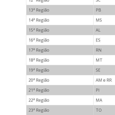
12
Região
SC
a
13
Região
PB
a
14
Região
MS
a
15
Região
AL
a
16
Região
ES
a
17
Região
RN
a
18
Região
MT
a
19
Região
SE
a
20
Região
AM e RR
a
21
Região
PI
a
22
Região
MA
a
23
Região
TO