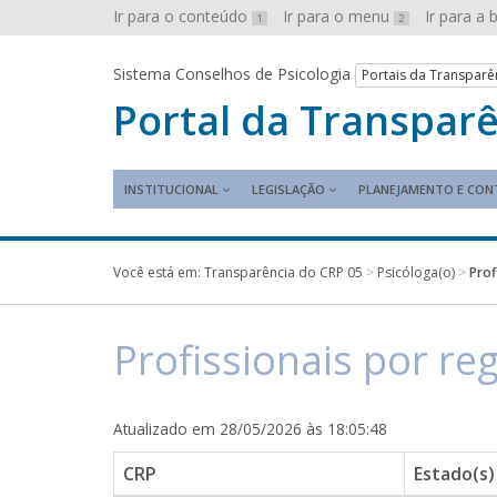
Ir para o conteúdo
Ir para o menu
Ir para a
1
2
Sistema Conselhos de Psicologia
Portais da Transparê
Portal da Transpar
INSTITUCIONAL
LEGISLAÇÃO
PLANEJAMENTO E CON
Você está em:
Transparência do CRP 05
>
Psicóloga(o)
>
Prof
Profissionais por re
Atualizado em 28/05/2026 às 18:05:48
CRP
Estado(s)