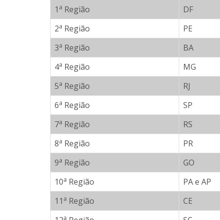
a
1
Região
DF
a
2
Região
PE
a
3
Região
BA
a
4
Região
MG
a
5
Região
RJ
a
6
Região
SP
a
7
Região
RS
a
8
Região
PR
a
9
Região
GO
a
10
Região
PA e AP
a
11
Região
CE
a