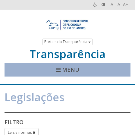
A-
A
A+
Portais da Transparência
Transparência
MENU
Legislações
FILTRO
Leis e normas