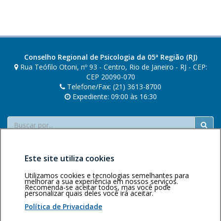
b
i
o
m
o
r
Conselho Regional de Psicologia da 05ª Região (RJ)
e
Rua Teófilo Otoni, nº 93 - Centro, Rio de Janeiro - RJ - CEP:
i
CEP 20090-070
Telefone/Fax: (21) 3613-8700
r
Expediente: 09:00 às 16:30
a
Buscar
Este site utiliza cookies
Utilizamos cookies e tecnologias semelhantes para
melhorar a sua experiência em nossos serviços.
Recomenda-se aceitar todos, mas você pode
personalizar quais deles você irá aceitar.
Área restrita
Política de
Voltar ao topo
privacidade
Personalização
Política de Privacidade
de cookies