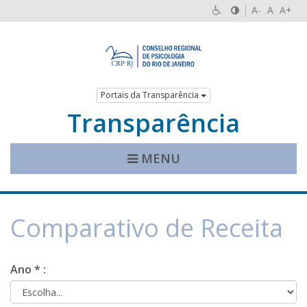
A-
A
A+
Portais da Transparência
Transparência
MENU
Comparativo de Receita
Ano * :