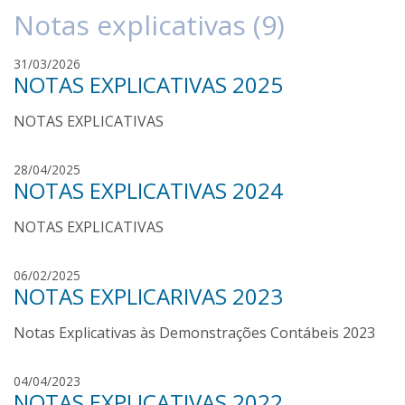
Notas explicativas (9)
p
31/03/2026
NOTAS EXPLICATIVAS 2025
a
u
NOTAS EXPLICATIVAS
l
o
s
p
28/04/2025
o
NOTAS EXPLICATIVAS 2024
a
a
u
r
NOTAS EXPLICATIVAS
l
e
o
s
s
p
06/02/2025
o
NOTAS EXPLICARIVAS 2023
a
a
u
r
Notas Explicativas às Demonstrações Contábeis 2023
l
e
o
s
s
p
04/04/2023
o
NOTAS EXPLICATIVAS 2022
a