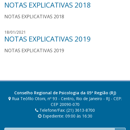
o
NOTAS EXPLICATIVAS 2018
a
a
u
r
NOTAS EXPLICATIVAS 2018
l
e
o
s
s
p
18/01/2021
o
NOTAS EXPLICATIVAS 2019
a
a
u
r
NOTAS EXPLICATIVAS 2019
l
e
o
s
s
o
a
r
e
Conselho Regional de Psicologia da 05ª Região (RJ)
s
Rua Teófilo Otoni, nº 93 - Centro, Rio de Janeiro - RJ - CEP:
CEP 20090-070
Telefone/Fax: (21) 3613-8700
Expediente: 09:00 às 16:30