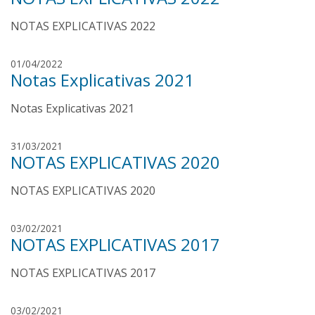
a
u
r
NOTAS EXPLICATIVAS 2022
l
e
o
s
s
p
01/04/2022
o
Notas Explicativas 2021
a
a
u
r
Notas Explicativas 2021
l
e
o
s
s
p
31/03/2021
o
NOTAS EXPLICATIVAS 2020
a
a
u
r
NOTAS EXPLICATIVAS 2020
l
e
o
s
s
p
03/02/2021
o
NOTAS EXPLICATIVAS 2017
a
a
u
r
NOTAS EXPLICATIVAS 2017
l
e
o
s
s
p
03/02/2021