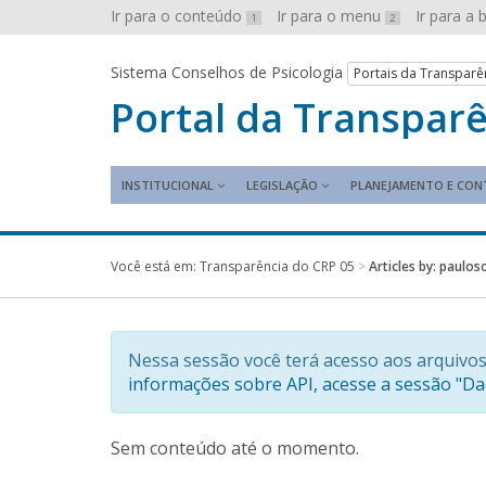
Ir para o conteúdo
Ir para o menu
Ir para a
1
2
Sistema Conselhos de Psicologia
Portais da Transparê
Portal da Transpar
INSTITUCIONAL
LEGISLAÇÃO
PLANEJAMENTO E CON
Você está em:
Transparência do CRP 05
>
Articles by: paulos
Nessa sessão você terá acesso aos arquivos
informações sobre API, acesse a sessão "D
Sem conteúdo até o momento.