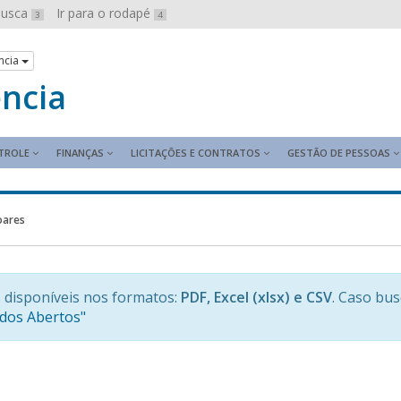
 busca
Ir para o rodapé
3
4
ncia
ência
TROLE
FINANÇAS
LICITAÇÕES E CONTRATOS
GESTÃO DE PESSOAS
oares
 disponíveis nos formatos:
PDF, Excel (xlsx) e CSV
. Caso bu
ados Abertos"