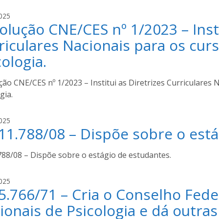
d
o
i
025
olução CNE/CES nº 1/2023 – Insti
u
v
c
a
riculares Nacionais para os cu
h
n
cologia.
o
i
a
l
d
ção CNE/CES nº 1/2023 – Institui as Diretrizes Curriculares
o
gia.
u
c
i
025
h
 11.788/08 – Dispõe sobre o est
v
o
a
a
n
788/08 – Dispõe sobre o estágio de estudantes.
i
l
i
025
d
 5.766/71 – Cria o Conselho Fede
v
o
a
ionais de Psicologia e dá outras
u
n
c