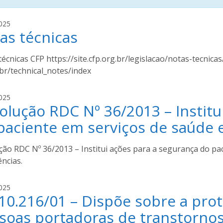
i
025
as técnicas
v
a
n
écnicas CFP https://site.cfp.org.br/legislacao/notas-tecnic
i
br/technical_notes/index
l
d
i
025
o
olução RDC Nº 36/2013 – Institu
v
u
a
c
paciente em serviços de saúde e
n
h
i
o
ção RDC Nº 36/2013 – Institui ações para a segurança do pac
l
a
ncias.
d
o
u
i
025
c
 10.216/01 – Dispõe sobre a prot
v
h
a
soas portadoras de transtornos
o
n