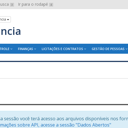
 busca
Ir para o rodapé
3
4
ncia
ência
TROLE
FINANÇAS
LICITAÇÕES E CONTRATOS
GESTÃO DE PESSOAS
a sessão você terá acesso aos arquivos disponíveis nos for
rmações sobre API, acesse a sessão "Dados Abertos"