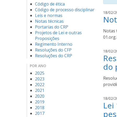
Código de ética
Código de processo disciplinar
18/02/2
Leis e normas
Not
Notas técnicas
Portarias do CRP
Notas t
Projetos de Lei e outras
01.org.
Proposições
Regimento Interno
Resoluções do CFP
18/02/2
Resoluções do CRP
Res
do 
POR ANO
2025
Resolu
2023
providê
2022
2021
2020
18/02/2
2019
Lei
2018
pes
2017