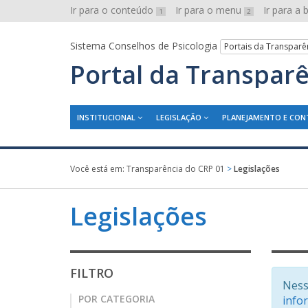
Ir para o conteúdo
Ir para o menu
Ir para a
1
2
Sistema Conselhos de Psicologia
Portais da Transparê
Portal da Transpar
INSTITUCIONAL
LEGISLAÇÃO
PLANEJAMENTO E CON
Você está em:
Transparência do CRP 01
>
Legislações
Legislações
FILTRO
Ness
POR CATEGORIA
info