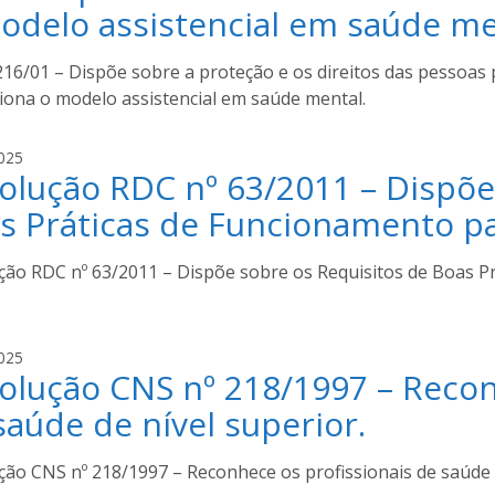
a
odelo assistencial em saúde me
i
l
d
.216/01 – Dispõe sobre a proteção e os direitos das pessoas
o
ciona o modelo assistencial em saúde mental.
u
c
i
025
h
olução RDC nº 63/2011 – Dispõe
v
o
a
a
s Práticas de Funcionamento pa
n
i
ção RDC nº 63/2011 – Dispõe sobre os Requisitos de Boas Pr
l
d
o
u
i
025
c
olução CNS nº 218/1997 – Recon
v
h
a
saúde de nível superior.
o
n
a
i
ção CNS nº 218/1997 – Reconhece os profissionais de saúde d
l