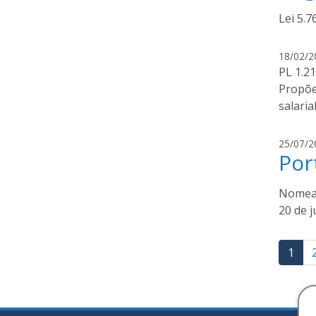
Lei 5.7
18/02/2
PL 1.21
Propõe
salaria
25/07/2
Por
Nomear
20 de j
Pag
1
de
pos