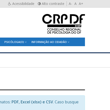
Acessibilidade
Alto contraste
A-
A
A+
PSICÓLOGA(O)
INFORMAÇÃO AO CIDADÃO
matos:
PDF, Excel (xlsx) e CSV
. Caso busque