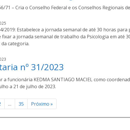
i
h
66/71 – Cria o Conselho Federal e os Conselhos Regionais de
l
o
d
a
o
i
025
u
v
4/2019: Estabelece a jornada semanal de até 30 horas para p
c
a
 fixar a jornada semanal de trabalho da Psicologia em até 3
h
n
l da categoria.
o
i
a
l
i
023
d
taria nº 31/2023
v
o
a
u
n
 a funcionária KEDMA SANTIAGO MACIEL como coordenador
c
i
ulho a 21 de julho de 2023.
h
l
o
d
a
inação
o
2
…
35
Próximo
»
u
c
ts
h
o