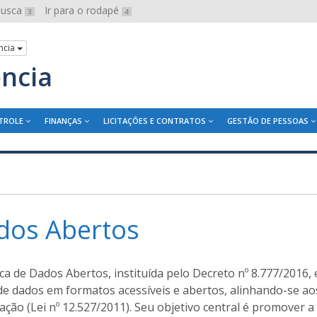
 busca
Ir para o rodapé
3
4
ncia
ência
TROLE
FINANÇAS
LICITAÇÕES E CONTRATOS
GESTÃO DE PESSOAS
dos Abertos
ica de Dados Abertos, instituída pelo Decreto nº 8.777/2016, 
e dados em formatos acessíveis e abertos, alinhando-se aos
ção (Lei nº 12.527/2011). Seu objetivo central é promover a 