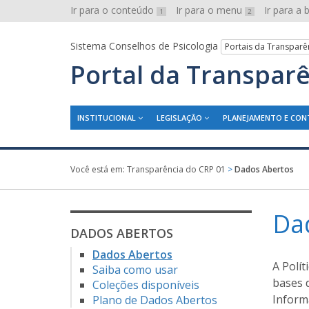
Ir para o conteúdo
Ir para o menu
Ir para a
1
2
Sistema Conselhos de Psicologia
Portais da Transparê
Portal da Transpar
INSTITUCIONAL
LEGISLAÇÃO
PLANEJAMENTO E CON
Você está em:
Transparência do CRP 01
>
Dados Abertos
Da
DADOS ABERTOS
Dados Abertos
A Polít
Saiba como usar
bases d
Coleções disponíveis
Informa
Plano de Dados Abertos