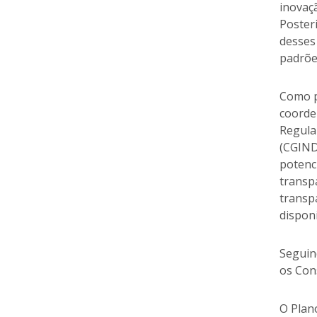
inovaçã
Poster
desses 
padrões
Como p
coorde
Regula
(CGINDA
potenc
transpa
transpa
disponi
Seguin
os Cons
O Plan