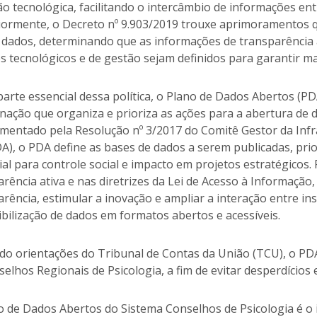
o tecnológica, facilitando o intercâmbio de informações entr
iormente, o Decreto nº 9.903/2019 trouxe aprimoramentos qu
dados, determinando que as informações de transparência at
 tecnológicos e de gestão sejam definidos para garantir maio
arte essencial dessa política, o Plano de Dados Abertos (P
nação que organiza e prioriza as ações para a abertura de d
mentado pela Resolução nº 3/2017 do Comitê Gestor da Infr
), o PDA define as bases de dados a serem publicadas, prio
ial para controle social e impacto em projetos estratégicos
rência ativa e nas diretrizes da Lei de Acesso à Informação
rência, estimular a inovação e ampliar a interação entre ins
bilização de dados em formatos abertos e acessíveis.
do orientações do Tribunal de Contas da União (TCU), o P
elhos Regionais de Psicologia, a fim de evitar desperdícios 
o de Dados Abertos do Sistema Conselhos de Psicologia é o