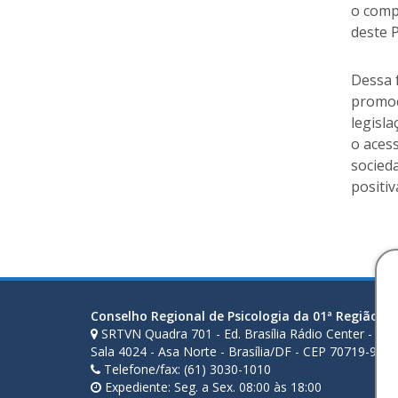
o comp
deste 
Dessa 
promoçã
legisl
o aces
socied
positiv
Conselho Regional de Psicologia da 01ª Região (D
SRTVN Quadra 701 - Ed. Brasília Rádio Center - Ala 
Sala 4024 - Asa Norte - Brasília/DF - CEP 70719-900
Telefone/fax: (61) 3030-1010
Expediente: Seg. a Sex. 08:00 às 18:00