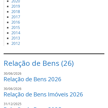
2020
2019
2018
2017
2016
2015
2014
2013
2012
Relação de Bens (26)
i
30/06/2026
Relação de Bens 2026
v
a
i
30/06/2026
n
Relação de Bens Imóveis 2026
v
i
a
l
i
31/12/2025
n
d