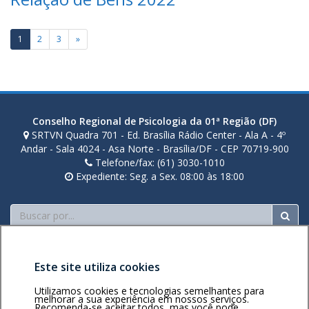
o
h
a
l
u
o
n
d
c
Paginação
a
1
2
3
»
i
o
h
de
l
u
o
d
c
a
posts
o
h
u
o
c
a
Conselho Regional de Psicologia da 01ª Região (DF)
h
SRTVN Quadra 701 - Ed. Brasília Rádio Center - Ala A - 4º
o
Andar - Sala 4024 - Asa Norte - Brasília/DF - CEP 70719-900
Telefone/fax: (61) 3030-1010
a
Expediente: Seg. a Sex. 08:00 às 18:00
Buscar
Este site utiliza cookies
Utilizamos cookies e tecnologias semelhantes para
melhorar a sua experiência em nossos serviços.
Recomenda-se aceitar todos, mas você pode