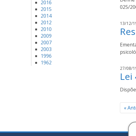
2016
025/20
2015
2014
2012
13/12/1
Res
2010
2009
2007
Ementa
2003
psicoló
1996
1962
27/08/1
Lei
Dispõe
Pag
«
Ant
de
pos