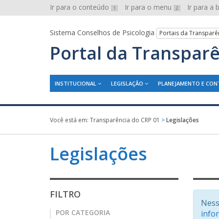
Ir para o conteúdo
Ir para o menu
Ir para a
1
2
Sistema Conselhos de Psicologia
Portais da Transparê
Portal da Transpar
INSTITUCIONAL
LEGISLAÇÃO
PLANEJAMENTO E CON
Você está em:
Transparência do CRP 01
>
Legislações
Legislações
FILTRO
Ness
POR CATEGORIA
info