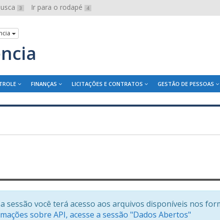
 busca
Ir para o rodapé
3
4
ncia
ência
TROLE
FINANÇAS
LICITAÇÕES E CONTRATOS
GESTÃO DE PESSOAS
a sessão você terá acesso aos arquivos disponíveis nos for
rmações sobre API, acesse a sessão "Dados Abertos"