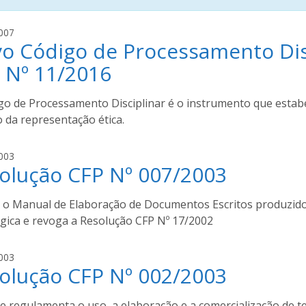
l
007
o Código de Processamento Disc
u
c
 Nº 11/2016
a
s
go de Processamento Disciplinar é o instrumento que estab
s
 da representação ética.
a
n
t
l
003
o
olução CFP Nº 007/2003
u
s
c
a
ui o Manual de Elaboração de Documentos Escritos produzido
s
ógica e revoga a Resolução CFP Nº 17/2002
s
a
l
003
n
olução CFP Nº 002/2003
u
t
c
o
a
e regulamenta o uso, a elaboração e a comercialização de t
s