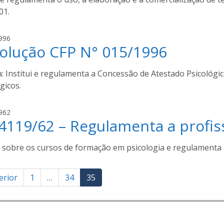
s
01.
s
a
l
996
n
olução CFP N° 015/1996
u
t
c
o
a
: Institui e regulamenta a Concessão de Atestado Psicológ
s
s
gicos.
s
a
l
962
n
 4119/62 – Regulamenta a profis
u
t
c
o
a
 sobre os cursos de formação em psicologia e regulamenta a
s
s
s
inação
erior
a
1
…
34
35
n
t
ts
o
s