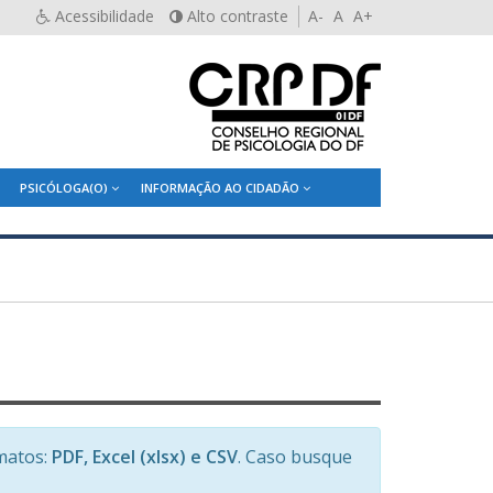
Acessibilidade
Alto contraste
A-
A
A+
PSICÓLOGA(O)
INFORMAÇÃO AO CIDADÃO
matos:
PDF, Excel (xlsx) e CSV
. Caso busque