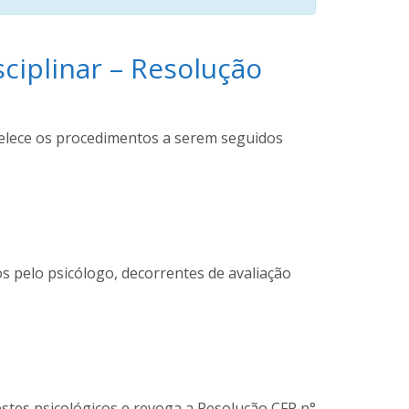
iplinar – Resolução
elece os procedimentos a serem seguidos
s pelo psicólogo, decorrentes de avaliação
estes psicológicos e revoga a Resolução CFP n°