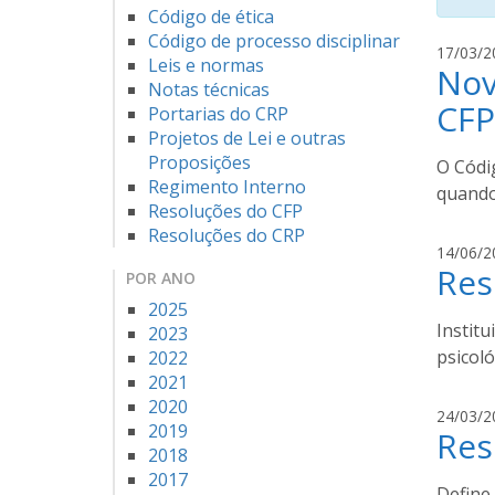
Código de ética
Código de processo disciplinar
17/03/2
Leis e normas
Nov
Notas técnicas
CFP
Portarias do CRP
Projetos de Lei e outras
Proposições
O Códi
Regimento Interno
quando
Resoluções do CFP
Resoluções do CRP
14/06/2
Res
POR ANO
2025
Instit
2023
psicol
2022
2021
2020
24/03/2
2019
Res
2018
2017
Define 