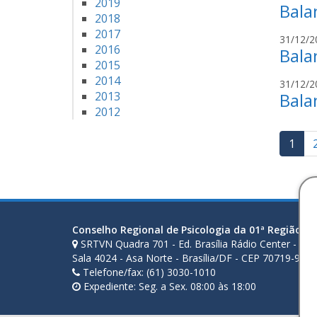
2019
Bala
2018
2017
31/12/2
2016
Bala
2015
2014
31/12/2
2013
Bala
2012
Pag
1
de
pos
Conselho Regional de Psicologia da 01ª Região (D
SRTVN Quadra 701 - Ed. Brasília Rádio Center - Ala 
Sala 4024 - Asa Norte - Brasília/DF - CEP 70719-900
Telefone/fax: (61) 3030-1010
Expediente: Seg. a Sex. 08:00 às 18:00