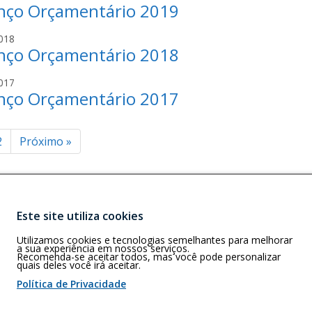
c
a
nço Orçamentário 2019
u
s
o
h
c
s
u
o
l
018
a
a
c
a
nço Orçamentário 2018
u
s
n
h
c
s
t
o
l
017
a
a
o
a
nço Orçamentário 2017
u
s
n
s
c
s
t
a
a
o
inação
2
Próximo
»
s
n
s
s
t
a
o
ts
n
s
t
Este site utiliza cookies
o
Buscar
F)
s
Utilizamos cookies e tecnologias semelhantes para melhorar
A - 4º Andar -
a sua experiência em nossos serviços.
Recomenda-se aceitar todos, mas você pode personalizar
quais deles você irá aceitar.
Política de Privacidade