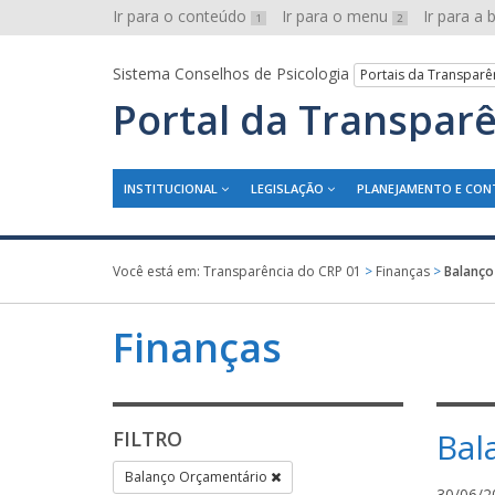
Ir para o conteúdo
Ir para o menu
Ir para a
1
2
Sistema Conselhos de Psicologia
Portais da Transparê
Portal da Transpar
INSTITUCIONAL
LEGISLAÇÃO
PLANEJAMENTO E CON
Você está em:
Transparência do CRP 01
>
Finanças
>
Balanço
Finanças
Bal
FILTRO
Balanço Orçamentário
30/06/2