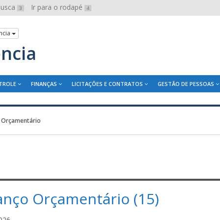
 busca
Ir para o rodapé
3
4
ncia
ência
TROLE
FINANÇAS
LICITAÇÕES E CONTRATOS
GESTÃO DE PESSOAS
 Orçamentário
anço Orçamentário (15)
i
026