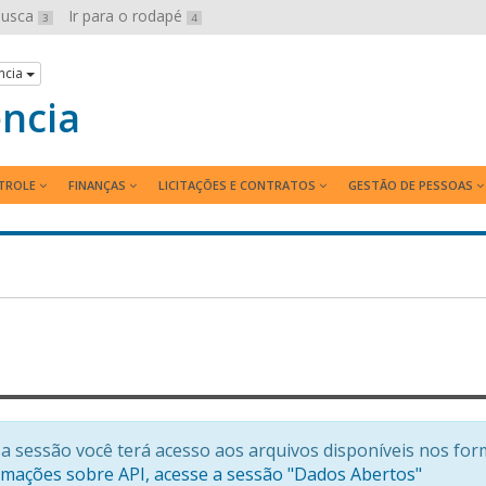
 busca
Ir para o rodapé
3
4
ncia
ência
TROLE
FINANÇAS
LICITAÇÕES E CONTRATOS
GESTÃO DE PESSOAS
a sessão você terá acesso aos arquivos disponíveis nos for
rmações sobre API, acesse a sessão "Dados Abertos"