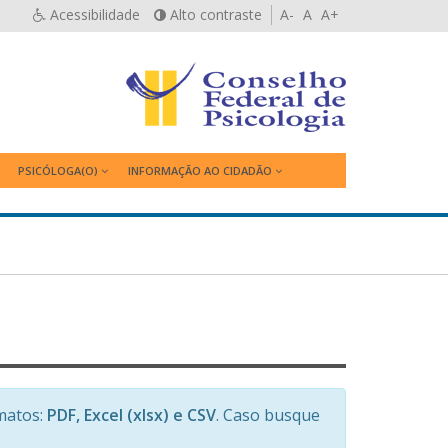
Acessibilidade
Alto contraste
A-
A
A+
PSICÓLOGA(O)
INFORMAÇÃO AO CIDADÃO
matos:
PDF, Excel (xlsx) e CSV
. Caso busque