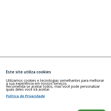
n
i
o
r
Este site utiliza cookies
Buscar
Utilizamos cookies e tecnologias semelhantes para melhorar
ra 2, Bloco B,
a sua experiência em nossos serviços.
EP: 70070-600
Recomenda-se aceitar todos, mas você pode personalizar
quais deles você irá aceitar.
Política de Privacidade
 de cookies