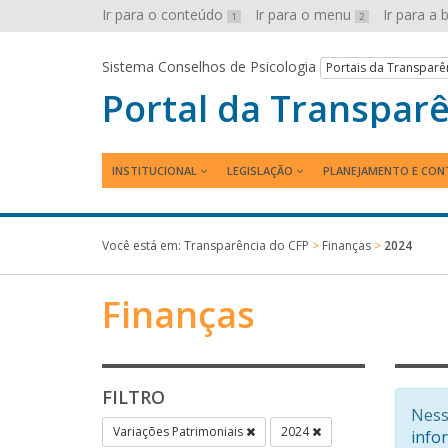
Ir para o conteúdo
Ir para o menu
Ir para a
1
2
Sistema Conselhos de Psicologia
Portais da Transparê
Portal da Transpar
INSTITUCIONAL
LEGISLAÇÃO
PLANEJAMENTO E CON
Você está em:
Transparência do CFP
>
Finanças
>
2024
Finanças
FILTRO
Ness
Variações Patrimoniais
2024
info