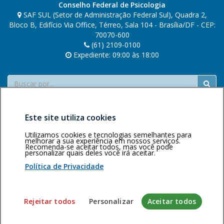
Conselho Federal de Psicologia
SAF SUL (Setor de Administração Federal Sul), Quadra 2,
Bloco B, Edifício Via Office, Térreo, Sala 104 - Brasília/DF - CEP:
70070-600
(61) 2109-0100
Expediente: 09:00 às 18:00
Buscar
Este site utiliza cookies
Utilizamos cookies e tecnologias semelhantes para
melhorar a sua experiência em nossos serviços.
Recomenda-se aceitar todos, mas você pode
personalizar quais deles você irá aceitar.
Área restrita
Política de
Voltar ao topo
privacidade
Personalização
Política de Privacidade
de cookies
Sistema desenvolvido pela Gerência de Tecnologia da
Rejeitar todos
Personalizar
Aceitar todos
Informação do CFP