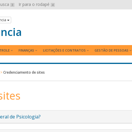
 busca
Ir para o rodapé
3
4
ncia
ência
TROLE
FINANÇAS
LICITAÇÕES E CONTRATOS
GESTÃO DE PESSOAS
>
Credenciamento de sites
ites
ral de Psicologia?