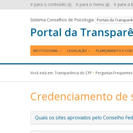
Ir para o conteúdo
Ir para o menu
Ir para a
1
2
Sistema Conselhos de Psicologia
Portais da Transparê
Portal da Transpar
INSTITUCIONAL
LEGISLAÇÃO
PLANEJAMENTO E CON
Você está em:
Transparência do CFP
>
Perguntas Frequentes
Credenciamento de s
Quais os sites aprovados pelo Conselho Fede