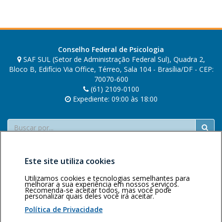
Conselho Federal de Psicologia
SAF SUL (Setor de Administração Federal Sul), Quadra 2,
Bloco B, Edifício Via Office, Térreo, Sala 104 - Brasília/DF - CEP:
70070-600
(61) 2109-0100
Expediente: 09:00 às 18:00
Buscar
Este site utiliza cookies
Utilizamos cookies e tecnologias semelhantes para
melhorar a sua experiência em nossos serviços.
Recomenda-se aceitar todos, mas você pode
personalizar quais deles você irá aceitar.
Área restrita
Política de
Voltar ao topo
privacidade
Personalização
Política de Privacidade
de cookies