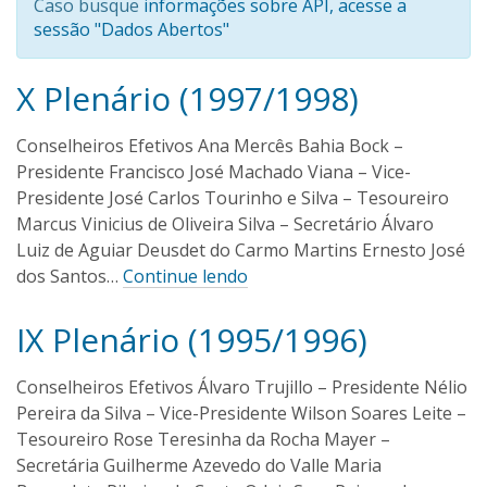
Caso busque
informações sobre API, acesse a
sessão "Dados Abertos"
X Plenário (1997/1998)
I
1
6
v
/
a
Conselheiros Efetivos Ana Mercês Bahia Bock –
0
n
Presidente Francisco José Machado Viana – Vice-
9
O
/
Presidente José Carlos Tourinho e Silva – Tesoureiro
l
2
Marcus Vinicius de Oliveira Silva – Secretário Álvaro
i
0
Luiz de Aguiar Deusdet do Carmo Martins Ernesto José
1
v
dos Santos…
Continue lendo
6
e
i
IX Plenário (1995/1996)
r
I
1
a
6
v
/
a
Conselheiros Efetivos Álvaro Trujillo – Presidente Nélio
0
n
Pereira da Silva – Vice-Presidente Wilson Soares Leite –
9
O
/
Tesoureiro Rose Teresinha da Rocha Mayer –
l
2
Secretária Guilherme Azevedo do Valle Maria
i
0