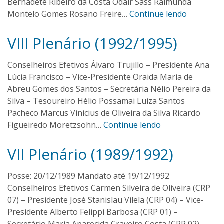
Bernadete Ribeiro da Costa Odair Sass Raimunda
1
v
Montelo Gomes Rosano Freire…
Continue lendo
6
e
i
VIII Plenário (1992/1995)
r
I
1
a
6
v
/
a
Conselheiros Efetivos Álvaro Trujillo – Presidente Ana
0
n
Lúcia Francisco – Vice-Presidente Oraida Maria de
9
O
/
Abreu Gomes dos Santos – Secretária Nélio Pereira da
l
2
Silva – Tesoureiro Hélio Possamai Luiza Santos
i
0
Pacheco Marcus Vinicius de Oliveira da Silva Ricardo
1
v
Figueiredo Moretzsohn…
Continue lendo
6
e
i
VII Plenário (1989/1992)
r
I
1
a
6
v
/
a
Posse: 20/12/1989 Mandato até 19/12/1992
0
n
Conselheiros Efetivos Carmen Silveira de Oliveira (CRP
9
O
/
07) – Presidente José Stanislau Vilela (CRP 04) – Vice-
l
2
Presidente Alberto Felippi Barbosa (CRP 01) –
i
0