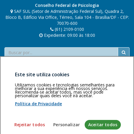
Conselho Federal de Psicologia
SAF SUL (Setor de Administração Federal Sul), Quadra 2,
Bloco B, Edifício Via Office, Térreo, Sala 104 - Brasília/DF - CEP:
70070-600
(61) 2109-0100
Expediente: 09:00 às 18:00
Buscar
Este site utiliza cookies
Utilizamos cookies e tecnologias semelhantes para
melhorar a sua experiência em nossos serviços.
Recomenda-se aceitar todos, mas você pode
Área restrita
Política de
Voltar ao topo
personalizar quais deles você irá aceitar.
privacidade
Personalização
Política de Privacidade
de cookies
Sistema desenvolvido pela Gerência de Tecnologia da
Rejeitar todos
Personalizar
Aceitar todos
Informação do CFP