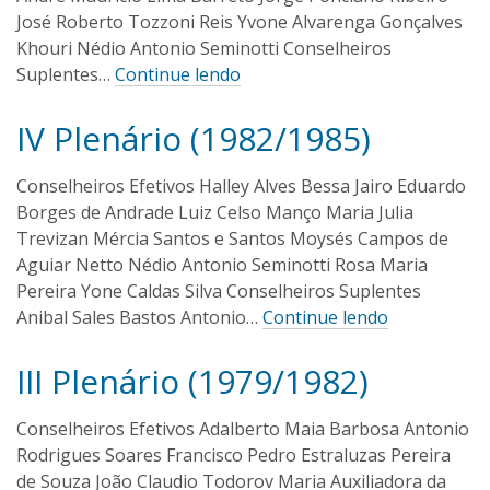
i
0
José Roberto Tozzoni Reis Yvone Alvarenga Gonçalves
1
v
Khouri Nédio Antonio Seminotti Conselheiros
6
e
Suplentes…
Continue lendo
i
r
a
IV Plenário (1982/1985)
I
1
6
v
/
a
Conselheiros Efetivos Halley Alves Bessa Jairo Eduardo
0
n
Borges de Andrade Luiz Celso Manço Maria Julia
9
O
/
Trevizan Mércia Santos e Santos Moysés Campos de
l
2
Aguiar Netto Nédio Antonio Seminotti Rosa Maria
i
0
Pereira Yone Caldas Silva Conselheiros Suplentes
1
v
Anibal Sales Bastos Antonio…
Continue lendo
6
e
i
III Plenário (1979/1982)
r
I
1
a
6
v
/
a
Conselheiros Efetivos Adalberto Maia Barbosa Antonio
0
n
Rodrigues Soares Francisco Pedro Estraluzas Pereira
9
O
/
de Souza João Claudio Todorov Maria Auxiliadora da