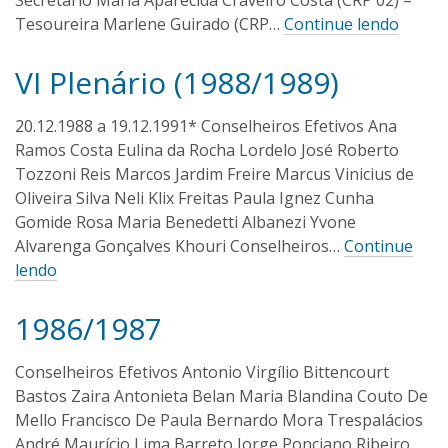
Secretário Maria Aparecida Craveiro Costa (CRP 02) –
1
v
Tesoureira Marlene Guirado (CRP…
Continue lendo
6
e
i
VI Plenário (1988/1989)
r
I
1
a
6
v
/
a
20.12.1988 a 19.12.1991* Conselheiros Efetivos Ana
0
n
Ramos Costa Eulina da Rocha Lordelo José Roberto
9
O
/
Tozzoni Reis Marcos Jardim Freire Marcus Vinicius de
l
2
Oliveira Silva Neli Klix Freitas Paula Ignez Cunha
i
0
Gomide Rosa Maria Benedetti Albanezi Yvone
1
v
Alvarenga Gonçalves Khouri Conselheiros…
Continue
6
e
lendo
i
r
a
1986/1987
I
1
6
v
/
a
Conselheiros Efetivos Antonio Virgílio Bittencourt
0
n
Bastos Zaira Antonieta Belan Maria Blandina Couto De
9
O
/
Mello Francisco De Paula Bernardo Mora Trespalácios
l
2
André Maurício Lima Barreto Jorge Ponciano Ribeiro