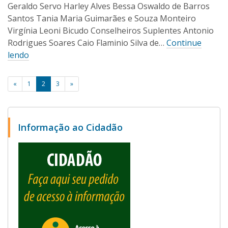
O
/
Geraldo Servo Harley Alves Bessa Oswaldo de Barros
l
2
Santos Tania Maria Guimarães e Souza Monteiro
i
0
Virgínia Leoni Bicudo Conselheiros Suplentes Antonio
1
v
Rodrigues Soares Caio Flaminio Silva de…
Continue
6
e
lendo
i
r
a
Paginação
«
1
2
3
»
de
posts
Informação ao Cidadão