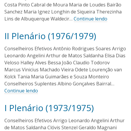
l
2
Costa Pinto Cabral de Moura Maria de Loudes Bairão
i
0
Sanchez Maria Ignez Longhin de Siqueira Therezinha
1
v
Lins de Albuquerque Waldecir…
Continue lendo
6
e
i
II Plenário (1976/1979)
r
I
1
a
6
v
/
a
Conselheiros Efetivos Antônio Rodrigues Soares Arrigo
0
n
Leonardo Angelini Arthur de Matos Saldanha Elisa Dias
9
O
/
Veloso Halley Alves Bessa João Claudio Todorov
l
2
Marcus Vinicius Machado Vieira Odete Lourenção van
i
0
Kolck Tania Maria Guimarães e Souza Monteiro
1
v
Conselheiros Suplentes Albino Gonçalves Bairral…
6
e
Continue lendo
i
r
a
I Plenário (1973/1975)
I
2
6
v
/
a
Conselheiros Efetivos Arrigo Leonardo Angelini Arthur
0
n
de Matos Saldanha Clóvis Stenzel Geraldo Magnani
8