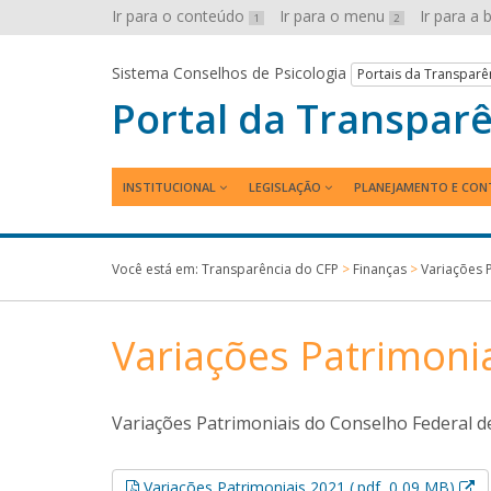
Ir para o conteúdo
Ir para o menu
Ir para a
1
2
Sistema Conselhos de Psicologia
Portais da Transparê
Portal da Transpar
INSTITUCIONAL
LEGISLAÇÃO
PLANEJAMENTO E CON
Você está em:
Transparência do CFP
>
Finanças
>
Variações 
Variações Patrimoni
Variações Patrimoniais do Conselho Federal de
Es
Variações Patrimoniais 2021 (.pdf, 0,09 MB)