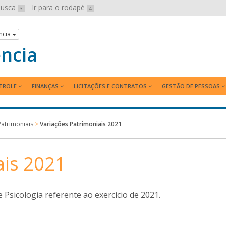
 busca
Ir para o rodapé
3
4
ncia
ência
TROLE
FINANÇAS
LICITAÇÕES E CONTRATOS
GESTÃO DE PESSOAS
Patrimoniais
>
Variações Patrimoniais 2021
ais 2021
 Psicologia referente ao exercício de 2021.
se link abrirá em uma nova janela.