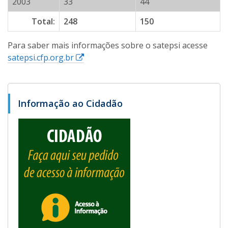
2003
33
44
Total:
248
150
Para saber mais informações sobre o satepsi acesse
E
satepsi.cfp.org.br
s
s
e
Informação ao Cidadão
l
i
n
k
a
b
r
i
r
á
e