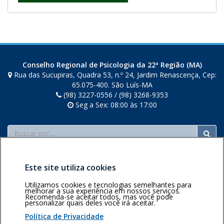
m
u
m
a
n
Conselho Regional de Psicologia da 22ª Região (MA)
o
Rua das Sucupiras, Quadra 53, n.º 24, Jardim Renascença, Cep:
v
65.075-400. São Luís-MA
(98) 3227-0556 / (98) 3268-9353
a
Seg a Sex: 08:00 às 17:00
j
a
Buscar
n
e
l
Este site utiliza cookies
a
.
Utilizamos cookies e tecnologias semelhantes para
melhorar a sua experiência em nossos serviços.
Recomenda-se aceitar todos, mas você pode
Área restrita
Política de
Voltar ao topo
personalizar quais deles você irá aceitar.
privacidade
Personalização
Política de Privacidade
de cookies