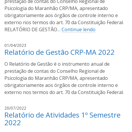
prestação de contas do Conselho Regional de
r
Psicologia do Maranhão CRP/MA, apresentado
o
obrigatoriamente aos órgãos de controle interno e
C
externo nos termos do art. 70 da Constituição Federal.
o
RELATÓRIO DE GESTÃO…
Continue lendo
s
t
A
a
01/04/2023
Relatório de Gestão CRP-MA 2022
s
c
O Relatório de Gestão é o instrumento anual de
e
m
prestação de contas do Conselho Regional de
i
Psicologia do Maranhão CRP/MA, apresentado
r
obrigatoriamente aos órgãos de controle interno e
o
externo nos termos do art. 70 da Constituição Federal.
C
o
A
20/07/2022
s
Relatório de Atividades 1º Semestre
s
t
c
2022
a
e