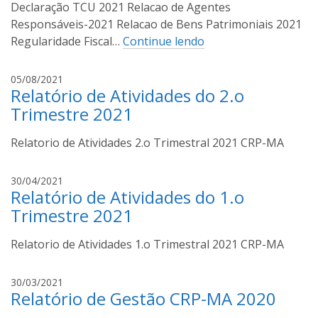
o
Declaração TCU 2021 Relacao de Agentes
C
Responsáveis-2021 Relacao de Bens Patrimoniais 2021
o
Regularidade Fiscal…
Continue lendo
s
t
A
05/08/2021
a
Relatório de Atividades do 2.o
s
c
Trimestre 2021
e
m
Relatorio de Atividades 2.o Trimestral 2021 CRP-MA
i
r
A
30/04/2021
o
Relatório de Atividades do 1.o
s
C
c
Trimestre 2021
o
e
s
m
Relatorio de Atividades 1.o Trimestral 2021 CRP-MA
t
i
a
r
A
30/03/2021
o
Relatório de Gestão CRP-MA 2020
s
C
c