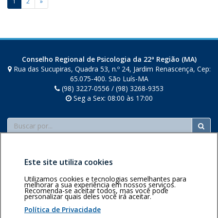
Paginação
a
1
2
»
de
posts
Conselho Regional de Psicologia da 22ª Região (MA)
Rua das Sucupiras, Quadra 53, n.º 24, Jardim Renascença, Cep:
65.075-400. São Luís-MA
(98) 3227-0556 / (98) 3268-9353
Seg a Sex: 08:00 às 17:00
Buscar
Este site utiliza cookies
Utilizamos cookies e tecnologias semelhantes para
melhorar a sua experiência em nossos serviços.
Recomenda-se aceitar todos, mas você pode
Área restrita
Política de
Voltar ao topo
personalizar quais deles você irá aceitar.
privacidade
Personalização
Política de Privacidade
de cookies