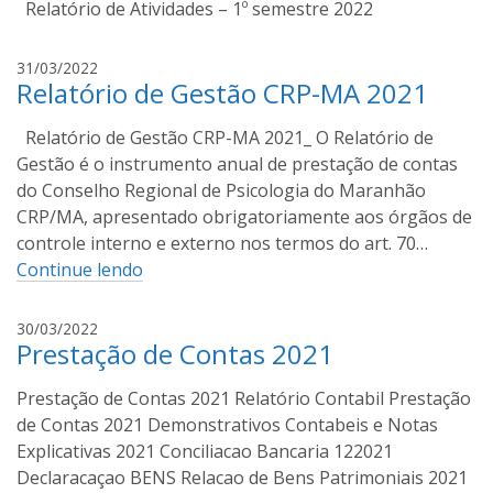
m
Relatório de Atividades – 1º semestre 2022
i
r
A
31/03/2022
o
Relatório de Gestão CRP-MA 2021
s
C
c
o
Relatório de Gestão CRP-MA 2021_ O Relatório de
e
s
m
Gestão é o instrumento anual de prestação de contas
t
i
do Conselho Regional de Psicologia do Maranhão
a
r
CRP/MA, apresentado obrigatoriamente aos órgãos de
o
controle interno e externo nos termos do art. 70…
C
Continue lendo
o
s
A
30/03/2022
t
Prestação de Contas 2021
s
a
c
Prestação de Contas 2021 Relatório Contabil Prestação
e
m
de Contas 2021 Demonstrativos Contabeis e Notas
i
Explicativas 2021 Conciliacao Bancaria 122021
r
Declaracaçao BENS Relacao de Bens Patrimoniais 2021