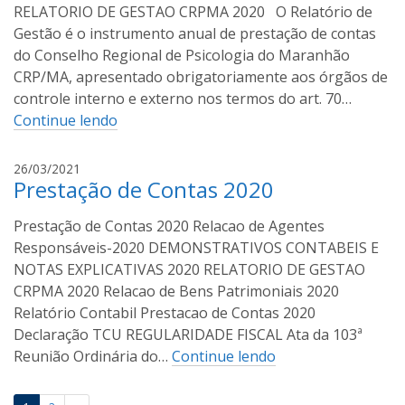
o
RELATORIO DE GESTAO CRPMA 2020 O Relatório de
e
s
m
Gestão é o instrumento anual de prestação de contas
t
i
do Conselho Regional de Psicologia do Maranhão
a
r
CRP/MA, apresentado obrigatoriamente aos órgãos de
o
controle interno e externo nos termos do art. 70…
C
Continue lendo
o
s
A
26/03/2021
t
Prestação de Contas 2020
s
a
c
Prestação de Contas 2020 Relacao de Agentes
e
m
Responsáveis-2020 DEMONSTRATIVOS CONTABEIS E
i
NOTAS EXPLICATIVAS 2020 RELATORIO DE GESTAO
r
CRPMA 2020 Relacao de Bens Patrimoniais 2020
o
Relatório Contabil Prestacao de Contas 2020
C
Declaração TCU REGULARIDADE FISCAL Ata da 103ª
o
Reunião Ordinária do…
Continue lendo
s
t