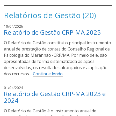
Relatórios de Gestão (20)
A
10/04/2026
Relatório de Gestão CRP-MA 2025
s
c
O Relatório de Gestão constitui o principal instrumento
e
m
anual de prestação de contas do Conselho Regional de
i
Psicologia do Maranhão -CRP/MA. Por meio dele, são
r
apresentadas de forma sistematizada as ações
o
desenvolvidas, os resultados alcançados e a aplicação
C
dos recursos…
Continue lendo
o
s
A
01/04/2024
t
Relatório de Gestão CRP-MA 2023 e
s
a
c
2024
e
m
O Relatório de Gestão é o instrumento anual de
i