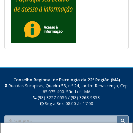
Conselho Regional de Psicologia da 22ª Região (MA)
Rua das Sucupiras, Quadra 53, n.º 24, Jardim Renascença, Cep:
65.075-400. São Luís-MA
(98) 3227-0556 / (98) 3268-9353
Seg a Sex: 08:00 às 17:00
Buscar