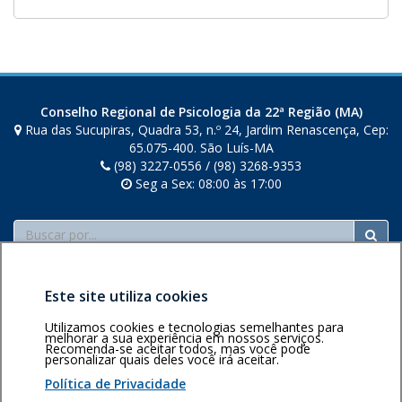
Conselho Regional de Psicologia da 22ª Região (MA)
Rua das Sucupiras, Quadra 53, n.º 24, Jardim Renascença, Cep:
65.075-400. São Luís-MA
(98) 3227-0556 / (98) 3268-9353
Seg a Sex: 08:00 às 17:00
Buscar
Este site utiliza cookies
Utilizamos cookies e tecnologias semelhantes para
melhorar a sua experiência em nossos serviços.
Recomenda-se aceitar todos, mas você pode
Área restrita
Política de
Voltar ao topo
personalizar quais deles você irá aceitar.
privacidade
Personalização
Política de Privacidade
de cookies