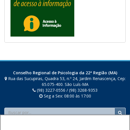
Conselho Regional de Psicologia da 22ª Região (MA)
Rua das Sucupiras, Quadra 53, n.º 24, Jardim Renascença, Cep:
65.075-400. São Luís-MA
(98) 3227-0556 / (98) 3268-9353
Seg a Sex: 08:00 às 17:00
Buscar