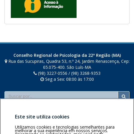
Conselho Regional de Psicologia da 22ª Região (MA)
Rua das Sucupiras, Quadra 53, n.º 24, Jardim Renascença, Cep:
65.075-400. São Luís-MA
(98) 3227-0556 / (98) 3268-9353
Seg a Sex: 08:00 às 17:00
Buscar
Este site utiliza cookies
Utilizamos cookies e tecnologias semelhantes para
melhorar a sua experiência em nossos serviços.