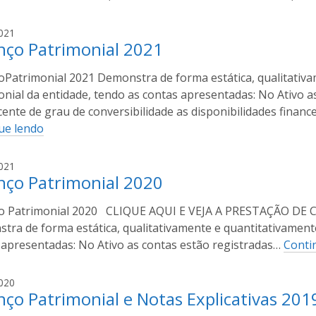
r
o
A
021
C
nço Patrimonial 2021
s
o
c
s
oPatrimonial 2021 Demonstra de forma estática, qualitativa
e
t
m
onial da entidade, tendo as contas apresentadas: No Ativo 
a
i
ente de grau de conversibilidade as disponibilidades financ
r
ue lendo
o
C
A
021
o
nço Patrimonial 2020
s
s
c
t
o Patrimonial 2020 CLIQUE AQUI E VEJA A PRESTAÇÃO 
e
a
m
ra de forma estática, qualitativamente e quantitativamente
i
 apresentadas: No Ativo as contas estão registradas…
Conti
r
o
A
020
C
nço Patrimonial e Notas Explicativas 201
s
o
c