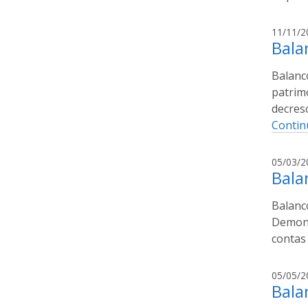
11/11/2
Bala
Balanc
patrim
decresc
Contin
05/03/2
Bala
Balanc
Demonst
contas
05/05/2
Bala