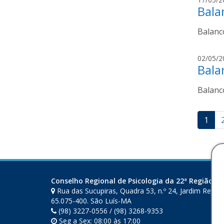
Bala
Balanc
02/05/2
Bala
Balanc
Pag
1
de
pos
Conselho Regional de Psicologia da 22ª Região (M
Rua das Sucupiras, Quadra 53, n.º 24, Jardim Renas
65.075-400. São Luís-MA
(98) 3227-0556 / (98) 3268-9353
Seg a Sex: 08:00 às 17:00