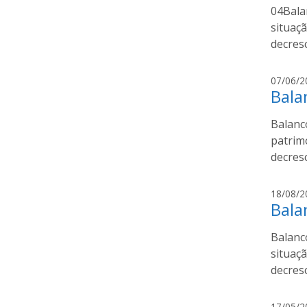
04Bala
situaç
decresc
07/06/2
Bala
Balanc
patrim
decresc
18/08/2
Bala
Balanc
situaç
decresc
17/05/2