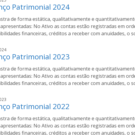
nço Patrimonial 2024
s
c
ra de forma estática, qualitativamente e quantitativamente
e
m
 apresentadas: No Ativo as contas estão registradas em ord
i
ibilidades financeiras, créditos a receber com anuidades, o
r
o
A
024
C
nço Patrimonial 2023
s
o
c
s
ra de forma estática, qualitativamente e quantitativamente
e
t
m
 apresentadas: No Ativo as contas estão registradas em ord
a
i
ibilidades financeiras, créditos a receber com anuidades, o
r
o
A
023
C
nço Patrimonial 2022
s
o
c
s
ra de forma estática, qualitativamente e quantitativamente
e
t
m
 apresentadas: No Ativo as contas estão registradas em ord
a
i
ibilidades financeiras, créditos a receber com anuidades, o