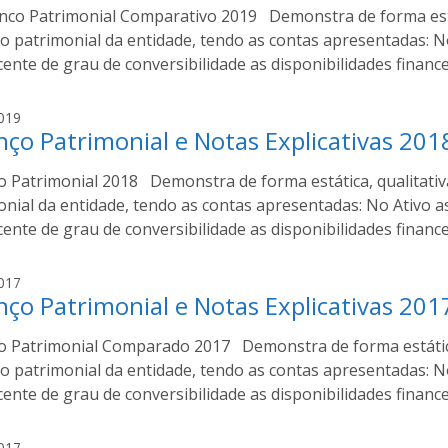
s
nco Patrimonial Comparativo 2019 Demonstra de forma estát
e
t
m
ão patrimonial da entidade, tendo as contas apresentadas: 
a
i
ente de grau de conversibilidade as disponibilidades financ
r
o
A
019
C
nço Patrimonial e Notas Explicativas 201
s
o
c
s
o Patrimonial 2018 Demonstra de forma estática, qualitativ
e
t
m
onial da entidade, tendo as contas apresentadas: No Ativo 
a
i
ente de grau de conversibilidade as disponibilidades financ
r
o
A
017
C
nço Patrimonial e Notas Explicativas 201
s
o
c
s
o Patrimonial Comparado 2017 Demonstra de forma estática
e
t
m
ão patrimonial da entidade, tendo as contas apresentadas: 
a
i
ente de grau de conversibilidade as disponibilidades financ
r
o
A
017