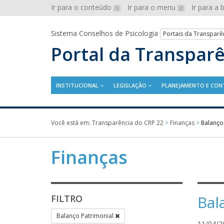
Ir para o conteúdo
Ir para o menu
Ir para a
1
2
Sistema Conselhos de Psicologia
Portais da Transparê
Portal da Transpar
INSTITUCIONAL
LEGISLAÇÃO
PLANEJAMENTO E CON
Você está em:
Transparência do CRP 22
>
Finanças
>
Balanço
Finanças
Bal
FILTRO
Balanço Patrimonial
11/04/2