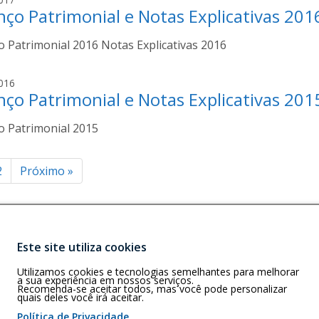
C
nço Patrimonial e Notas Explicativas 201
s
o
c
s
o Patrimonial 2016 Notas Explicativas 2016
e
t
m
a
i
A
016
r
nço Patrimonial e Notas Explicativas 201
s
o
c
C
o Patrimonial 2015
e
o
m
s
i
inação
2
t
Próximo
»
r
a
o
C
ts
o
s
Este site utiliza cookies
t
Buscar
A)
a
Utilizamos cookies e tecnologias semelhantes para melhorar
cença, Cep:
a sua experiência em nossos serviços.
Recomenda-se aceitar todos, mas você pode personalizar
quais deles você irá aceitar.
Política de Privacidade