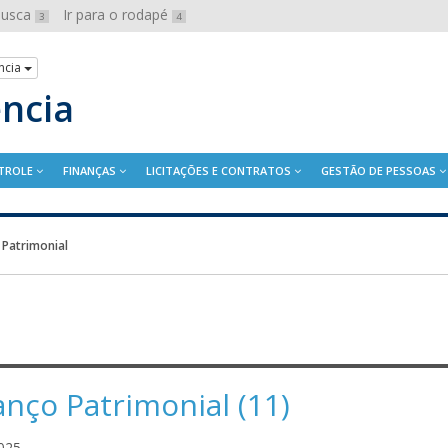
 busca
Ir para o rodapé
3
4
ncia
ência
TROLE
FINANÇAS
LICITAÇÕES E CONTRATOS
GESTÃO DE PESSOAS
 Patrimonial
anço Patrimonial (11)
A
025