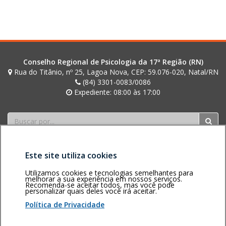
Conselho Regional de Psicologia da 17ª Região (RN)
Rua do Titânio, nº 25, Lagoa Nova, CEP: 59.076-020, Natal/RN
(84) 3301-0083/0086
Expediente: 08:00 às 17:00
Buscar
Este site utiliza cookies
Utilizamos cookies e tecnologias semelhantes para
melhorar a sua experiência em nossos serviços.
Recomenda-se aceitar todos, mas você pode
personalizar quais deles você irá aceitar.
Área restrita
Política de
Voltar ao topo
privacidade
Personalização
Política de Privacidade
de cookies