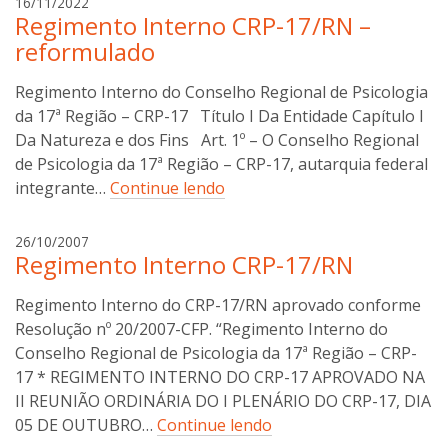
a
16/11/2022
Regimento Interno CRP-17/RN –
n
a
reformulado
b
o
Regimento Interno do Conselho Regional de Psicologia
t
da 17ª Região – CRP-17 Título I Da Entidade Capítulo I
t
Da Natureza e dos Fins Art. 1º – O Conselho Regional
i
de Psicologia da 17ª Região – CRP-17, autarquia federal
n
integrante…
Continue lendo
i
a
26/10/2007
Regimento Interno CRP-17/RN
n
a
Regimento Interno do CRP-17/RN aprovado conforme
b
o
Resolução nº 20/2007-CFP. “Regimento Interno do
t
Conselho Regional de Psicologia da 17ª Região – CRP-
t
17 * REGIMENTO INTERNO DO CRP-17 APROVADO NA
i
II REUNIÃO ORDINÁRIA DO I PLENÁRIO DO CRP-17, DIA
n
05 DE OUTUBRO…
Continue lendo
i