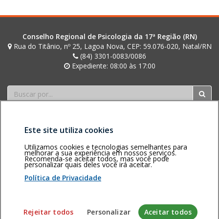
posts
Conselho Regional de Psicologia da 17ª Região (RN)
Rua do Titânio, nº 25, Lagoa Nova, CEP: 59.076-020, Natal/RN
(84) 3301-0083/0086
Expediente: 08:00 às 17:00
Buscar
Este site utiliza cookies
Utilizamos cookies e tecnologias semelhantes para
melhorar a sua experiência em nossos serviços.
Recomenda-se aceitar todos, mas você pode
Área restrita
Política de
Voltar ao topo
personalizar quais deles você irá aceitar.
privacidade
Personalização
Política de Privacidade
de cookies
Sistema desenvolvido pela Gerência de Tecnologia da
Rejeitar todos
Personalizar
Aceitar todos
Informação do CFP