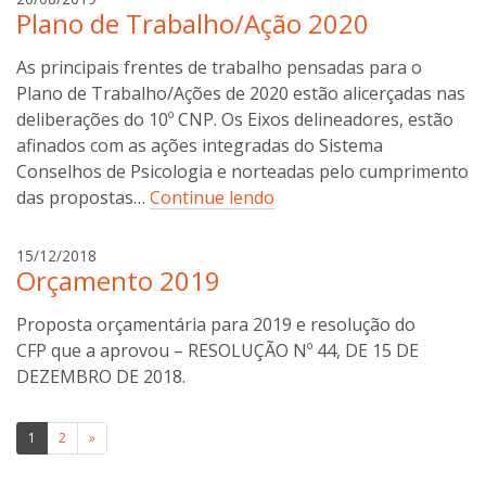
n
Plano de Trabalho/Ação 2020
n
i
a
As principais frentes de trabalho pensadas para o
b
o
Plano de Trabalho/Ações de 2020 estão alicerçadas nas
t
deliberações do 10º CNP. Os Eixos delineadores, estão
t
afinados com as ações integradas do Sistema
i
Conselhos de Psicologia e norteadas pelo cumprimento
n
das propostas…
Continue lendo
i
a
15/12/2018
Orçamento 2019
n
a
Proposta orçamentária para 2019 e resolução do
b
o
CFP que a aprovou – RESOLUÇÃO Nº 44, DE 15 DE
t
DEZEMBRO DE 2018.
t
i
Paginação
1
2
»
n
de
i