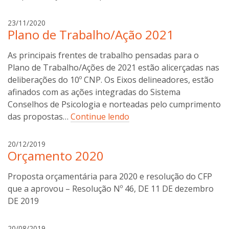
e
o
g
23/11/2020
n
Plano de Trabalho/Ação 2021
i
c
l
o
As principais frentes de trabalho pensadas para o
d
s
e
Plano de Trabalho/Ações de 2021 estão alicerçadas nas
t
o
deliberações do 10º CNP. Os Eixos delineadores, estão
a
n
afinados com as ações integradas do Sistema
c
Conselhos de Psicologia e norteadas pelo cumprimento
o
das propostas…
Continue lendo
s
t
a
20/12/2019
a
Orçamento 2020
n
a
Proposta orçamentária para 2020 e resolução do CFP
b
o
que a aprovou – Resolução Nº 46, DE 11 DE dezembro
t
DE 2019
t
i
a
20/08/2019