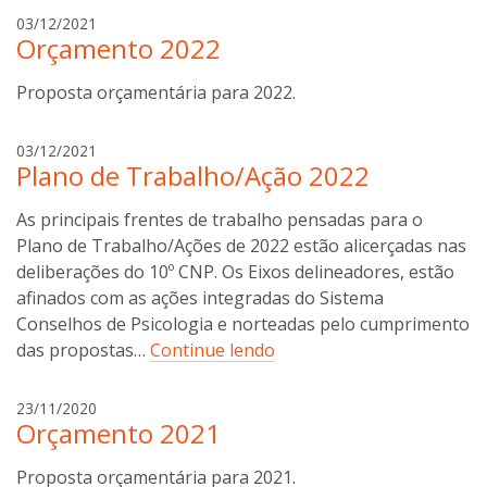
g
03/12/2021
Orçamento 2022
i
l
Proposta orçamentária para 2022.
d
e
o
g
03/12/2021
n
Plano de Trabalho/Ação 2022
i
c
l
o
As principais frentes de trabalho pensadas para o
d
s
e
Plano de Trabalho/Ações de 2022 estão alicerçadas nas
t
o
deliberações do 10º CNP. Os Eixos delineadores, estão
a
n
afinados com as ações integradas do Sistema
c
Conselhos de Psicologia e norteadas pelo cumprimento
o
das propostas…
Continue lendo
s
t
g
23/11/2020
a
Orçamento 2021
i
l
Proposta orçamentária para 2021.
d