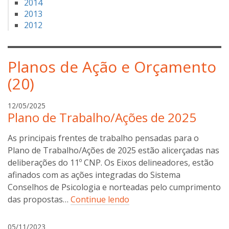
2014
2013
2012
Planos de Ação e Orçamento
(20)
g
12/05/2025
Plano de Trabalho/Ações de 2025
i
l
As principais frentes de trabalho pensadas para o
d
e
Plano de Trabalho/Ações de 2025 estão alicerçadas nas
o
deliberações do 11º CNP. Os Eixos delineadores, estão
n
afinados com as ações integradas do Sistema
c
Conselhos de Psicologia e norteadas pelo cumprimento
o
das propostas…
Continue lendo
s
t
g
05/11/2023
a