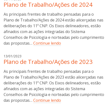
Plano de Trabalho/Ações de 2024
i
l
As principais frentes de trabalho pensadas para o
d
e
Plano de Trabalho/Ações de 2024 estão alicerçadas nas
o
deliberações do 11º CNP. Os Eixos delineadores, estão
n
afinados com as ações integradas do Sistema
c
Conselhos de Psicologia e norteadas pelo cumprimento
o
das propostas…
Continue lendo
s
t
a
13/01/2023
a
Plano de Trabalho/Ações de 2023
n
a
As principais frentes de trabalho pensadas para o
b
o
Plano de Trabalho/Ações de 2023 estão alicerçadas nas
t
deliberações do 11º CNP. Os Eixos delineadores, estão
t
afinados com as ações integradas do Sistema
i
Conselhos de Psicologia e norteadas pelo cumprimento
n
das propostas…
Continue lendo
i