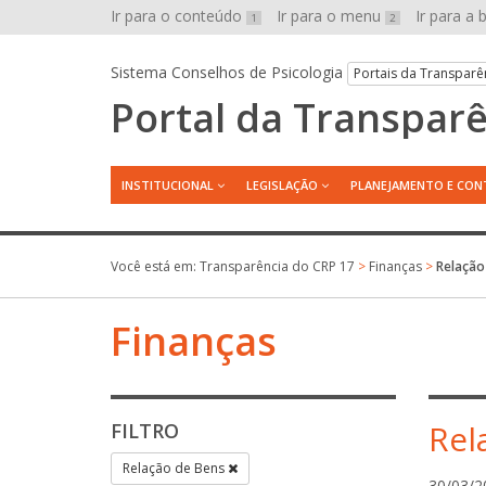
Ir para o conteúdo
Ir para o menu
Ir para a
1
2
Sistema Conselhos de Psicologia
Portais da Transparê
Portal da Transpar
INSTITUCIONAL
LEGISLAÇÃO
PLANEJAMENTO E CON
Você está em:
Transparência do CRP 17
>
Finanças
>
Relação
Finanças
Rel
FILTRO
Relação de Bens
30/03/2