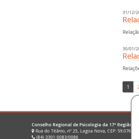
31/12/2
Rela
Relaçã
30/01/2
Rela
Relaçõ
Pag
1
de
pos
Conselho Regional de Psicologia da 17ª Região (R
Rua do Titânio, nº 25, Lagoa Nova, CEP: 59.076-02
(84) 3301-0083/0086