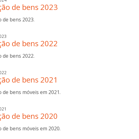
ção de bens 2023
i
l
o de bens 2023.
d
e
o
g
023
n
ção de bens 2022
i
c
l
o
o de bens 2022.
d
s
e
t
o
a
022
a
n
ção de bens 2021
n
c
a
o
o de bens móveis em 2021.
b
s
o
t
t
g
021
a
t
ção de bens 2020
i
i
l
n
o de bens móveis em 2020.
d
i
e