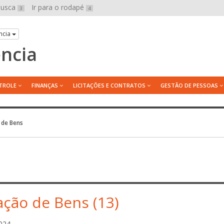
 busca
Ir para o rodapé
3
4
ncia
ência
TROLE
FINANÇAS
LICITAÇÕES E CONTRATOS
GESTÃO DE PESSOAS
 de Bens
ação de Bens (13)
g
024