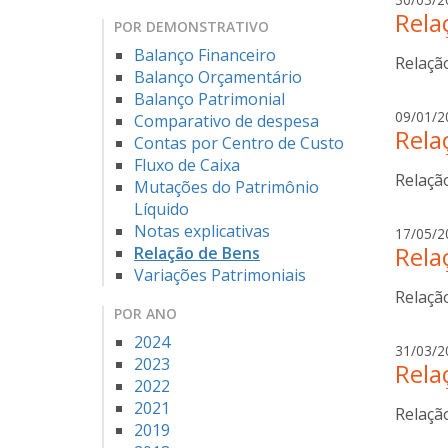
Rela
POR DEMONSTRATIVO
Balanço Financeiro
Relaçã
Balanço Orçamentário
Balanço Patrimonial
09/01/2
Comparativo de despesa
Rela
Contas por Centro de Custo
Fluxo de Caixa
Relaçã
Mutações do Patrimônio
Líquido
Notas explicativas
17/05/2
Rela
Relação de Bens
Variações Patrimoniais
Relaçã
POR ANO
2024
31/03/2
2023
Rela
2022
2021
Relaçã
2019