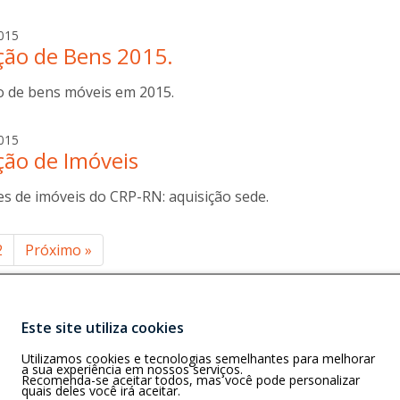
i
o
t
a
015
t
ção de Bens 2015.
n
i
a
n
o de bens móveis em 2015.
b
i
o
t
a
015
t
ção de Imóveis
n
i
a
n
es de imóveis do CRP-RN: aquisição sede.
b
i
o
t
inação
2
Próximo
»
t
i
n
ts
i
Este site utiliza cookies
Buscar
Utilizamos cookies e tecnologias semelhantes para melhorar
N)
a sua experiência em nossos serviços.
0, Natal/RN
Recomenda-se aceitar todos, mas você pode personalizar
quais deles você irá aceitar.