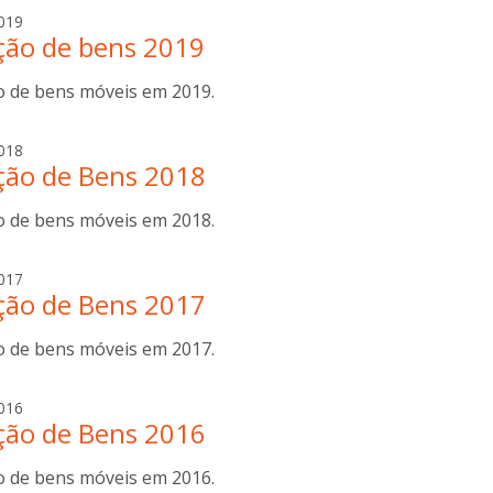
o
a
019
n
ção de bens 2019
n
c
a
o
o de bens móveis em 2019.
b
s
o
t
t
a
018
a
t
ção de Bens 2018
n
i
a
n
o de bens móveis em 2018.
b
i
o
t
a
017
t
ção de Bens 2017
n
i
a
n
o de bens móveis em 2017.
b
i
o
t
a
016
t
ção de Bens 2016
n
i
a
n
o de bens móveis em 2016.
b