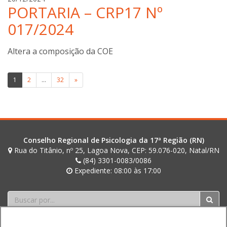
PORTARIA – CRP17 Nº
n
n
i
a
017/2024
b
o
Altera a composição da COE
t
t
Paginação
i
1
2
…
32
»
n
de
i
posts
Conselho Regional de Psicologia da 17ª Região (RN)
Rua do Titânio, nº 25, Lagoa Nova, CEP: 59.076-020, Natal/RN
(84) 3301-0083/0086
Expediente: 08:00 às 17:00
Buscar