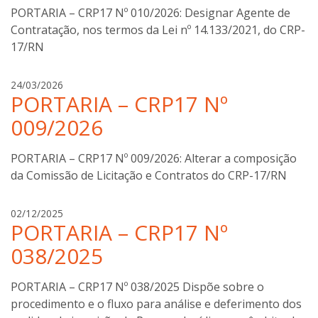
o
PORTARIA – CRP17 Nº 010/2026: Designar Agente de
t
Contratação, nos termos da Lei nº 14.133/2021, do CRP-
t
17/RN
i
n
i
a
24/03/2026
PORTARIA – CRP17 Nº
n
a
009/2026
b
o
PORTARIA – CRP17 Nº 009/2026: Alterar a composição
t
da Comissão de Licitação e Contratos do CRP-17/RN
t
i
n
a
02/12/2025
i
PORTARIA – CRP17 Nº
n
a
038/2025
b
o
PORTARIA – CRP17 Nº 038/2025 Dispõe sobre o
t
procedimento e o fluxo para análise e deferimento dos
t