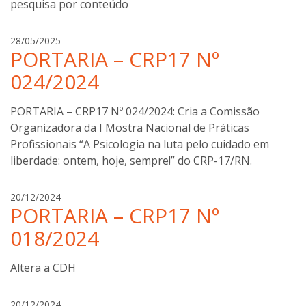
pesquisa por conteúdo
t
i
a
28/05/2025
n
PORTARIA – CRP17 Nº
n
i
a
024/2024
b
o
PORTARIA – CRP17 Nº 024/2024: Cria a Comissão
t
Organizadora da I Mostra Nacional de Práticas
t
Profissionais “A Psicologia na luta pelo cuidado em
i
n
liberdade: ontem, hoje, sempre!” do CRP-17/RN.
i
a
20/12/2024
PORTARIA – CRP17 Nº
n
a
018/2024
b
o
Altera a CDH
t
t
i
a
20/12/2024