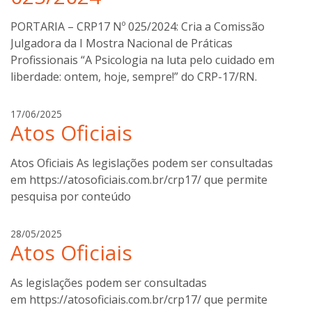
o
PORTARIA – CRP17 Nº 025/2024: Cria a Comissão
t
Julgadora da I Mostra Nacional de Práticas
t
Profissionais “A Psicologia na luta pelo cuidado em
i
n
liberdade: ontem, hoje, sempre!” do CRP-17/RN.
i
a
17/06/2025
Atos Oficiais
n
a
b
Atos Oficiais As legislações podem ser consultadas
o
em https://atosoficiais.com.br/crp17/ que permite
t
pesquisa por conteúdo
t
i
a
28/05/2025
n
Atos Oficiais
n
i
a
b
As legislações podem ser consultadas
o
em https://atosoficiais.com.br/crp17/ que permite
t