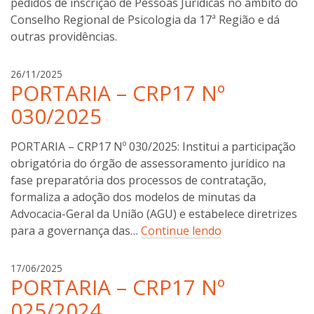
pedidos de inscrição de Pessoas Jurídicas no âmbito do
i
n
Conselho Regional de Psicologia da 17ª Região e dá
i
outras providências.
a
26/11/2025
PORTARIA – CRP17 Nº
n
a
030/2025
b
o
PORTARIA – CRP17 Nº 030/2025: Institui a participação
t
obrigatória do órgão de assessoramento jurídico na
t
fase preparatória dos processos de contratação,
i
n
formaliza a adoção dos modelos de minutas da
i
Advocacia-Geral da União (AGU) e estabelece diretrizes
para a governança das…
Continue lendo
a
17/06/2025
PORTARIA – CRP17 Nº
n
a
025/2024
b