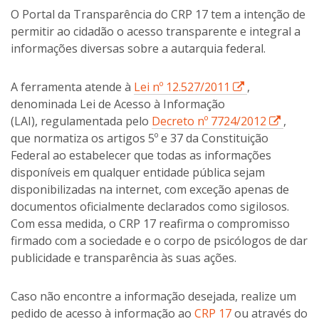
O Portal da Transparência do CRP 17 tem a intenção de
permitir ao cidadão o acesso transparente e integral a
informações diversas sobre a autarquia federal.
E
A ferramenta atende à
Lei nº 12.527/2011
,
s
denominada Lei de Acesso à Informação
s
E
(LAI), regulamentada pelo
Decreto nº 7724/2012
,
e
s
que normatiza os artigos 5º e 37 da Constituição
l
s
Federal ao estabelecer que todas as informações
i
e
disponíveis em qualquer entidade pública sejam
n
l
disponibilizadas na internet, com exceção apenas de
k
i
documentos oficialmente declarados como sigilosos.
a
n
Com essa medida, o CRP 17 reafirma o compromisso
b
k
firmado com a sociedade e o corpo de psicólogos de dar
r
a
publicidade e transparência às suas ações.
i
b
r
r
Caso não encontre a informação desejada, realize um
á
i
pedido de acesso à informação ao
CRP 17
ou através do