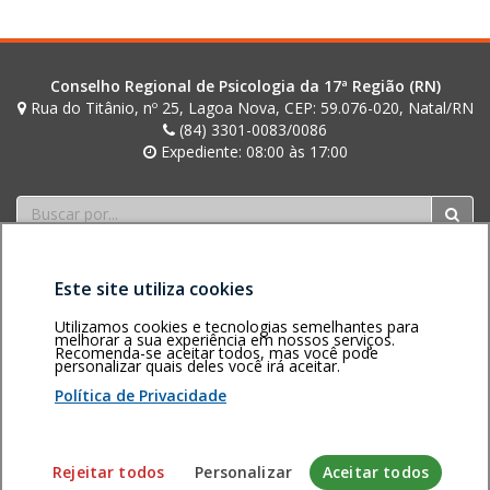
a
n
o
Conselho Regional de Psicologia da 17ª Região (RN)
v
Rua do Titânio, nº 25, Lagoa Nova, CEP: 59.076-020, Natal/RN
a
(84) 3301-0083/0086
Expediente: 08:00 às 17:00
j
a
Buscar
n
e
l
a
Este site utiliza cookies
.
Utilizamos cookies e tecnologias semelhantes para
melhorar a sua experiência em nossos serviços.
Recomenda-se aceitar todos, mas você pode
Área restrita
Política de
Voltar ao topo
personalizar quais deles você irá aceitar.
privacidade
Personalização
Política de Privacidade
de cookies
Sistema desenvolvido pela Gerência de Tecnologia da
Rejeitar todos
Personalizar
Aceitar todos