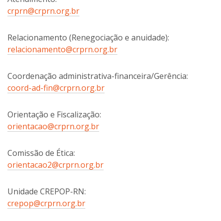
crprn@crprn.org.br
Relacionamento (Renegociação e anuidade):
relacionamento@crprn.org.br
Coordenação administrativa-financeira/Gerência:
coord-ad-fin@crprn.org.br
Orientação e Fiscalização:
orientacao@crprn.org.br
Comissão de Ética:
orientacao2@crprn.org.br
Unidade CREPOP-RN:
crepop@crprn.org.br