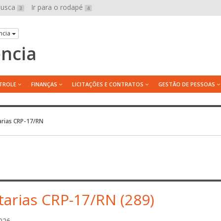
 busca
Ir para o rodapé
3
4
ncia
ência
TROLE
FINANÇAS
LICITAÇÕES E CONTRATOS
GESTÃO DE PESSOAS
arias CRP-17/RN
tarias CRP-17/RN (289)
a
026