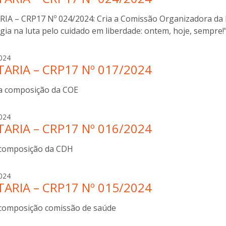
n
a
i
IA – CRP17 Nº 024/2024: Cria a Comissão Organizadora da I 
b
o
gia na luta pelo cuidado em liberdade: ontem, hoje, sempre
t
t
a
024
i
ARIA – CRP17 Nº 017/2024
n
n
a
i
 a composição da COE
b
o
t
a
024
t
ARIA – CRP17 Nº 016/2024
n
i
a
n
 composição da CDH
b
i
o
t
a
024
t
ARIA – CRP17 Nº 015/2024
n
i
a
n
 composição comissão de saúde
b
i
o