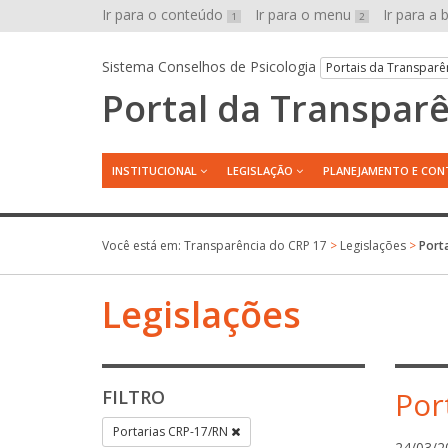
Ir para o conteúdo
Ir para o menu
Ir para a
1
2
Sistema Conselhos de Psicologia
Portais da Transparê
Portal da Transpar
INSTITUCIONAL
LEGISLAÇÃO
PLANEJAMENTO E CON
Você está em:
Transparência do CRP 17
>
Legislações
>
Port
Legislações
Por
FILTRO
Portarias CRP-17/RN
24/03/2