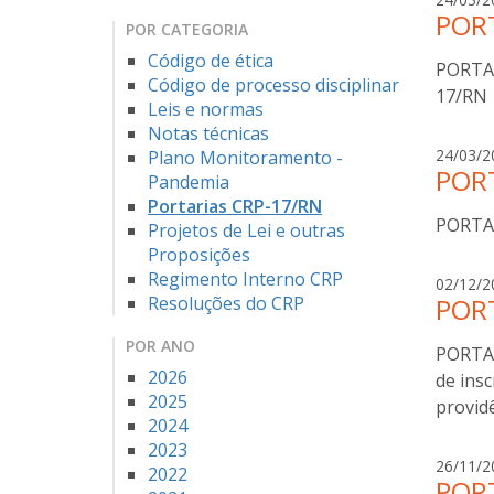
PORT
POR CATEGORIA
Código de ética
PORTAR
Código de processo disciplinar
17/RN
Leis e normas
Notas técnicas
24/03/2
Plano Monitoramento -
PORT
Pandemia
Portarias CRP-17/RN
PORTAR
Projetos de Lei e outras
Proposições
Regimento Interno CRP
02/12/2
Resoluções do CRP
PORT
POR ANO
PORTAR
2026
de insc
2025
providê
2024
2023
26/11/2
2022
PORT