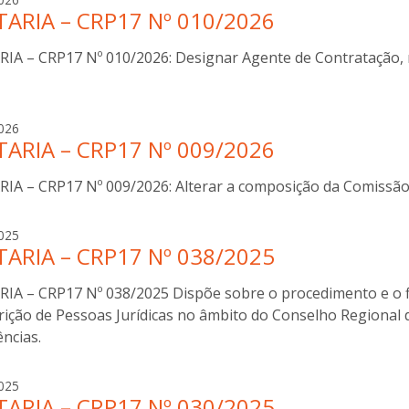
ARIA – CRP17 Nº 010/2026
n
a
IA – CRP17 Nº 010/2026: Designar Agente de Contratação, n
b
o
t
t
a
026
i
ARIA – CRP17 Nº 009/2026
n
n
a
i
IA – CRP17 Nº 009/2026: Alterar a composição da Comissão 
b
o
t
a
025
t
ARIA – CRP17 Nº 038/2025
n
i
a
n
IA – CRP17 Nº 038/2025 Dispõe sobre o procedimento e o fl
b
i
o
rição de Pessoas Jurídicas no âmbito do Conselho Regional d
t
ncias.
t
i
a
025
n
ARIA – CRP17 Nº 030/2025
n