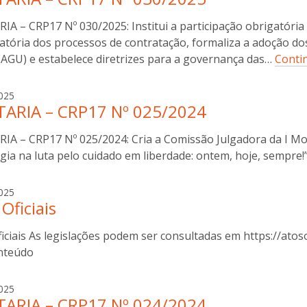
i
a
IA – CRP17 Nº 030/2025: Institui a participação obrigatória
b
o
atória dos processos de contratação, formaliza a adoção do
t
(AGU) e estabelece diretrizes para a governança das…
Conti
t
i
a
025
n
ARIA – CRP17 Nº 025/2024
n
i
a
IA – CRP17 Nº 025/2024: Cria a Comissão Julgadora da I Most
b
o
gia na luta pelo cuidado em liberdade: ontem, hoje, sempre
t
t
a
025
i
Oficiais
n
n
a
i
iciais As legislações podem ser consultadas em https://atos
b
o
nteúdo
t
t
a
025
i
ARIA – CRP17 Nº 024/2024
n