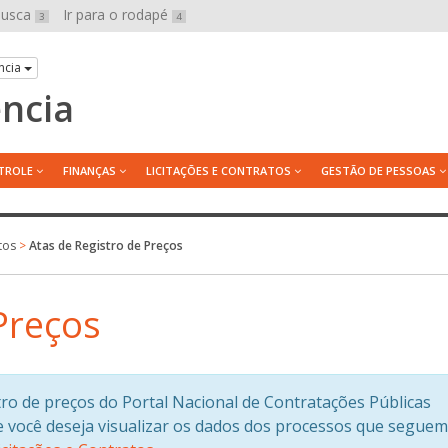
 busca
Ir para o rodapé
3
4
ncia
ência
TROLE
FINANÇAS
LICITAÇÕES E CONTRATOS
GESTÃO DE PESSOAS
tos
>
Atas de Registro de Preços
Preços
tro de preços do Portal Nacional de Contratações Públicas
e você deseja visualizar os dados dos processos que seguem 