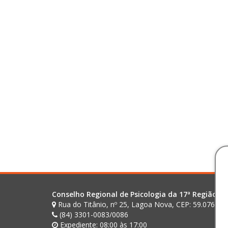
Conselho Regional de Psicologia da 17ª Região (R
Rua do Titânio, nº 25, Lagoa Nova, CEP: 59.076-02
(84) 3301-0083/0086
Expediente: 08:00 às 17:00