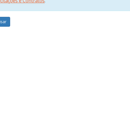
Licitações e Contratos
.
isar