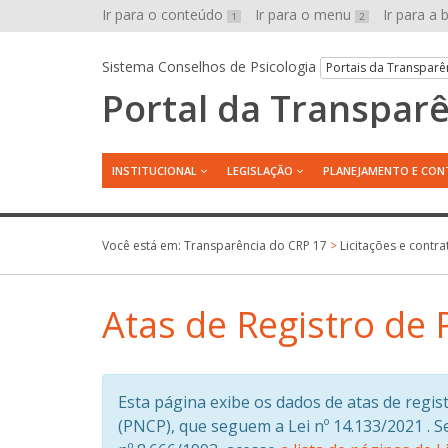
Ir para o conteúdo
Ir para o menu
Ir para a
1
2
Sistema Conselhos de Psicologia
Portais da Transparê
Portal da Transpar
INSTITUCIONAL
LEGISLAÇÃO
PLANEJAMENTO E CON
Você está em:
Transparência do CRP 17
>
Licitações e contra
Atas de Registro de 
Esta página exibe os dados de atas de regis
(PNCP), que seguem a Lei nº 14.133/2021 .
S