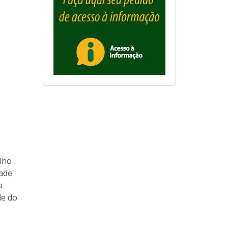
elho
dade
a
de do