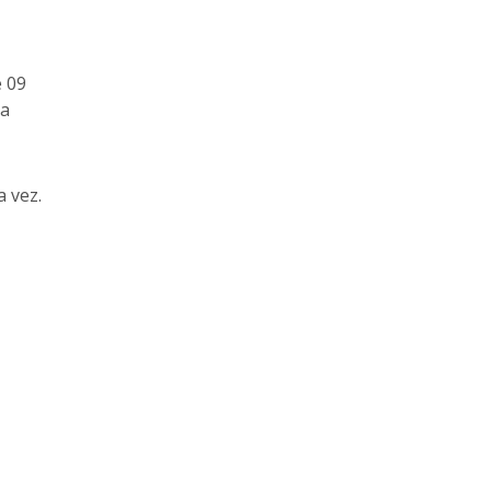
e 09
da
a vez.