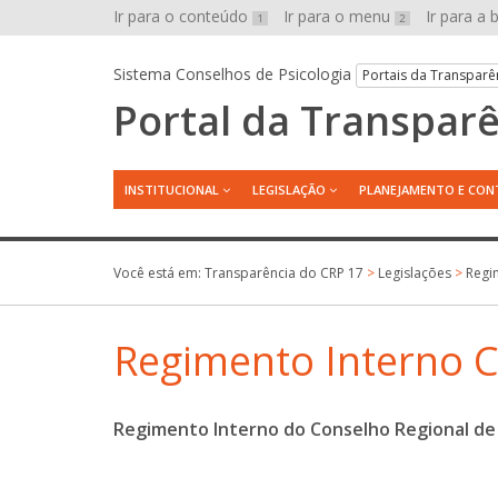
Ir para o conteúdo
Ir para o menu
Ir para a
1
2
Sistema Conselhos de Psicologia
Portais da Transparê
Portal da Transpar
INSTITUCIONAL
LEGISLAÇÃO
PLANEJAMENTO E CON
Você está em:
Transparência do CRP 17
>
Legislações
>
Regi
Regimento Interno 
Regimento Interno do Conselho Regional de 