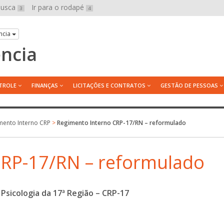
 busca
Ir para o rodapé
3
4
ncia
ência
TROLE
FINANÇAS
LICITAÇÕES E CONTRATOS
GESTÃO DE PESSOAS
mento Interno CRP
>
Regimento Interno CRP-17/RN – reformulado
CRP-17/RN – reformulado
Psicologia da 17ª Região – CRP-17