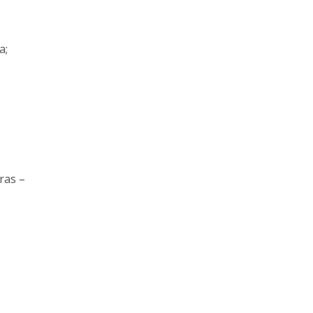
a;
ras –