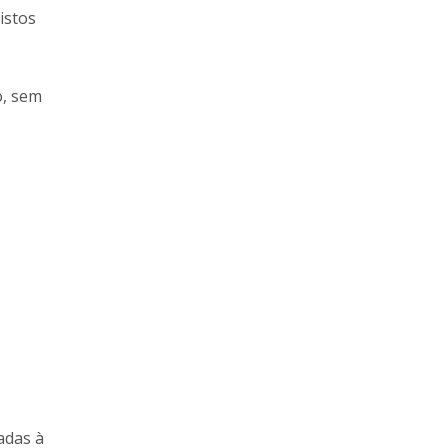
istos
o, sem
adas à