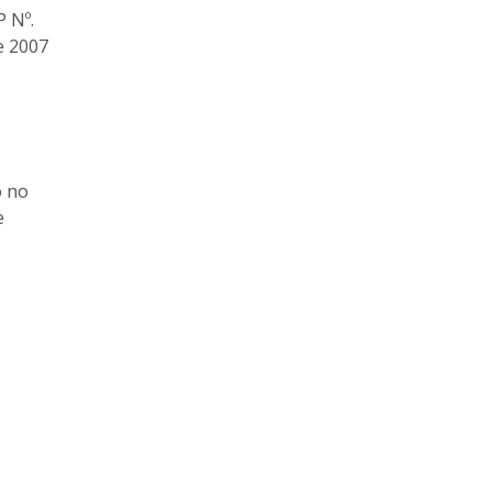
P Nº.
de 2007
o no
e