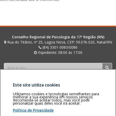
Conselho Regional de Psicologia da 17ª Região (RN)
Rua do Titânio, nº 25, Lagoa Nova, CEP: 59.076-020, Natal/RN
(84) 3301-0083/0086
Expediente: 08:00 às 17:00
Buscar
Este site utiliza cookies
Utilizamos cookies e tecnologias semelhantes para
melhorar a sua experiência em nossos serviços.
Recomenda-se aceitar todos, mas você pode
personalizar quais deles você irá aceitar.
Área restrita
Política de
Voltar ao topo
privacidade
Personalização
Política de Privacidade
de cookies