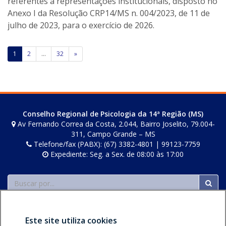
n
referentes a representações institucionais, disposto no
e
Anexo I da Resolução CRP14/MS n. 004/2023, de 11 de
i
julho de 2023, para o exercício de 2026.
l
e
Paginação
1
2
…
32
»
r
de
s
posts
Conselho Regional de Psicologia da 14ª Região (MS)
Av Fernando Correa da Costa, 2.044, Bairro Joselito, 79.004-
311, Campo Grande – MS
Telefone/fax (PABX): (67) 3382-4801 | 99123-7759
Expediente: Seg. a Sex. de 08:00 às 17:00
Buscar
Este site utiliza cookies