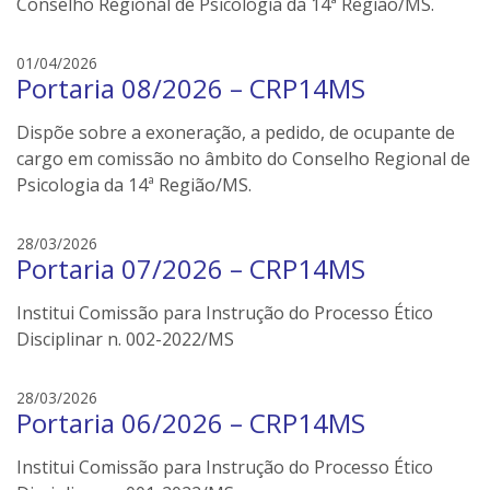
e
Conselho Regional de Psicologia da 14ª Região/MS.
.
i
l
e
01/04/2026
e
Portaria 08/2026 – CRP14MS
d
r
s
s
Dispõe sobre a exoneração, a pedido, de ocupante de
o
n
cargo em comissão no âmbito do Conselho Regional de
e
Psicologia da 14ª Região/MS.
i
l
e
28/03/2026
e
Portaria 07/2026 – CRP14MS
d
r
s
s
Institui Comissão para Instrução do Processo Ético
o
n
Disciplinar n. 002-2022/MS
e
i
e
28/03/2026
l
Portaria 06/2026 – CRP14MS
d
e
s
r
Institui Comissão para Instrução do Processo Ético
o
s