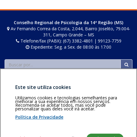
posts
Conselho Regional de Psicologia da 14ª Região (MS)
Av Fernando Correa da Costa, 2.044, Bairro Joselito, 79.004-
311, Campo Grande – MS
Telefone/fax (PABX): (67) 3382-4801 | 99123-7759
Expediente: Seg. a Sex. de 08:00 às 17:00
Buscar
Este site utiliza cookies
Utilizamos cookies e tecnologias semelhantes para
melhorar a sua experiência em nossos serviços.
Recomenda-se aceitar todos, mas você pode
Área restrita
Política de
Voltar ao topo
personalizar quais deles você irá aceitar.
privacidade
Personalização
Política de Privacidade
de cookies
Sistema desenvolvido pela Gerência de Tecnologia da