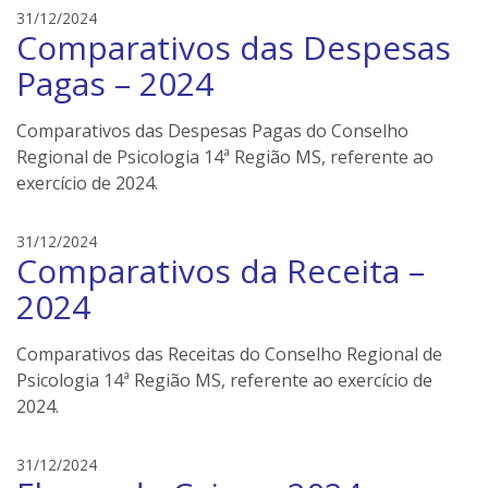
r
e
31/12/2024
s
Comparativos das Despesas
d
s
Pagas – 2024
o
n
Comparativos das Despesas Pagas do Conselho
e
Regional de Psicologia 14ª Região MS, referente ao
i
exercício de 2024.
l
e
r
e
31/12/2024
s
Comparativos da Receita –
d
s
2024
o
n
Comparativos das Receitas do Conselho Regional de
e
Psicologia 14ª Região MS, referente ao exercício de
i
2024.
l
e
r
e
31/12/2024
s
d