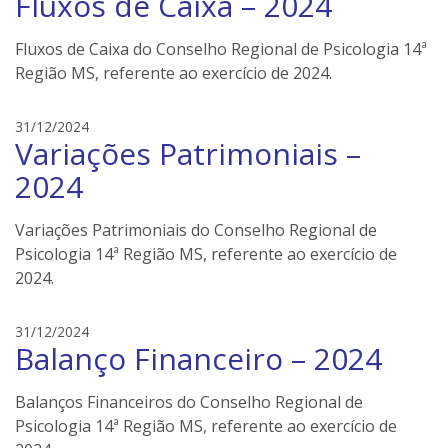
Fluxos de Caixa – 2024
s
o
Fluxos de Caixa do Conselho Regional de Psicologia 14ª
n
Região MS, referente ao exercício de 2024.
e
i
e
31/12/2024
l
Variações Patrimoniais –
d
e
s
r
2024
o
s
n
Variações Patrimoniais do Conselho Regional de
e
Psicologia 14ª Região MS, referente ao exercício de
i
2024.
l
e
r
e
31/12/2024
s
Balanço Financeiro – 2024
d
s
o
Balanços Financeiros do Conselho Regional de
n
Psicologia 14ª Região MS, referente ao exercício de
e