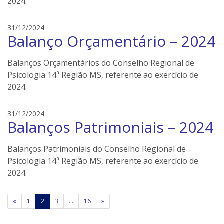
2024.
i
l
e
31/12/2024
e
Balanço Orçamentário – 2024
d
r
s
s
o
Balanços Orçamentários do Conselho Regional de
n
Psicologia 14ª Região MS, referente ao exercício de
e
2024.
i
l
e
31/12/2024
e
Balanços Patrimoniais – 2024
d
r
s
s
o
Balanços Patrimoniais do Conselho Regional de
n
Psicologia 14ª Região MS, referente ao exercício de
e
2024.
i
l
Paginação
e
«
1
2
3
…
16
»
r
de
s