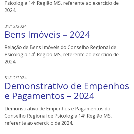
n
Psicologia 14ª Região MS, referente ao exercício de
e
2024.
i
l
e
31/12/2024
e
Bens Imóveis – 2024
d
r
s
s
o
Relação de Bens Imóveis do Conselho Regional de
n
Psicologia 14ª Região MS, referente ao exercício de
e
2024.
i
l
e
31/12/2024
e
Demonstrativo de Empenhos
d
r
s
s
e Pagamentos – 2024
o
n
Demonstrativo de Empenhos e Pagamentos do
e
Conselho Regional de Psicologia 14ª Região MS,
i
referente ao exercício de 2024.
l
e