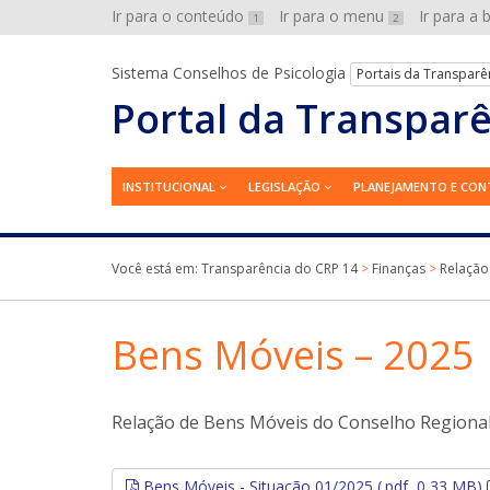
Ir para o conteúdo
Ir para o menu
Ir para a
1
2
Sistema Conselhos de Psicologia
Portais da Transparê
Portal da Transpar
INSTITUCIONAL
LEGISLAÇÃO
PLANEJAMENTO E CON
Você está em:
Transparência do CRP 14
>
Finanças
>
Relação
Bens Móveis – 2025
Relação de Bens Móveis do Conselho Regional d
Bens Móveis - Situação 01/2025 (.pdf, 0,33 MB)