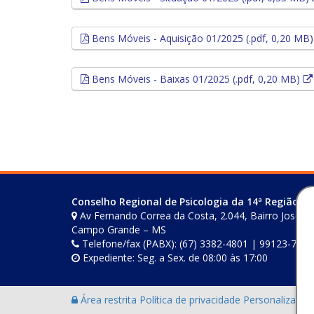
Bens Móveis - Aquisição 01/2025 (.pdf, 0,20 MB
Bens Móveis - Baixas 01/2025 (.pdf, 0,20 MB)
Conselho Regional de Psicologia da 14ª Região (M
Av Fernando Correa da Costa, 2.044, Bairro Joselito
Campo Grande – MS
Telefone/fax (PABX): (67) 3382-4801 | 99123-7759
Expediente: Seg. a Sex. de 08:00 às 17:00
Área restrita
Política de privacidade
Personalização