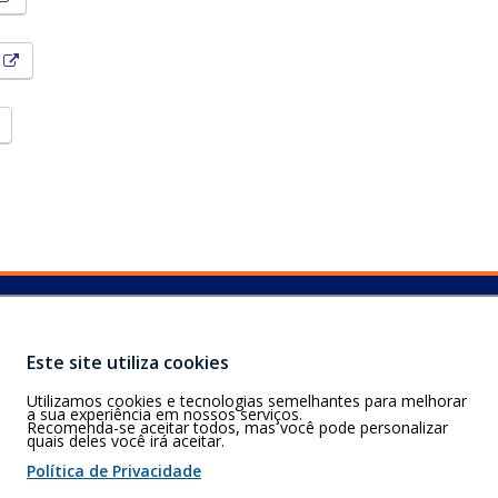
Esse link abrirá em uma nova janela.
)
Esse link abrirá em uma nova janela.
Buscar
S)
, 79.004-311,
Este site utiliza cookies
Utilizamos cookies e tecnologias semelhantes para melhorar
a sua experiência em nossos serviços.
Recomenda-se aceitar todos, mas você pode personalizar
quais deles você irá aceitar.
Política de Privacidade
 de cookies