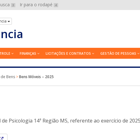
 busca
Ir para o rodapé
3
4
ncia
ência
TROLE
FINANÇAS
LICITAÇÕES E CONTRATOS
GESTÃO DE PESSOAS
 de Bens
>
Bens Móveis – 2025
e Psicologia 14ª Região MS, referente ao exercício de 2025
Esse link abrirá em uma nova janela.