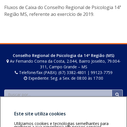
o
Fluxos de Caixa do Conselho Regional de Psicologia 14ª
n
Região MS, referente ao exercício de 2019.
e
i
l
e
r
s
Conselho Regional de Psicologia da 14ª Região (MS)
Av Fernando Correa da Costa, 2.044, Bairro Joselito, 79.004-
311, Campo Grande – MS
Telefone/fax (PABX): (67) 3382-4801 | 99123-7759
Expediente: Seg. a Sex. de 08:00 às 17:00
Buscar
Este site utiliza cookies
Utilizamos cookies e tecnologias semelhantes para
melhorar a sua experiência em nossos serviços.