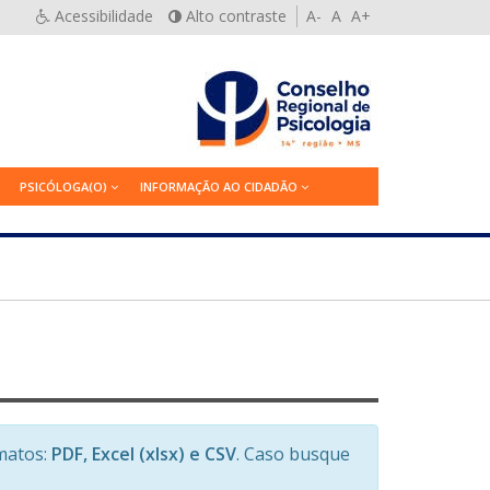
Acessibilidade
Alto contraste
A-
A
A+
PSICÓLOGA(O)
INFORMAÇÃO AO CIDADÃO
matos:
PDF, Excel (xlsx) e CSV
. Caso busque