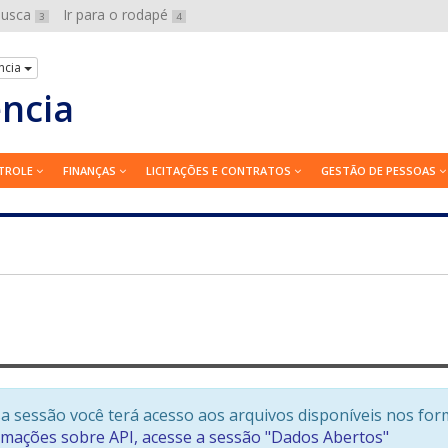
 busca
Ir para o rodapé
3
4
ncia
ência
TROLE
FINANÇAS
LICITAÇÕES E CONTRATOS
GESTÃO DE PESSOAS
a sessão você terá acesso aos arquivos disponíveis nos for
rmações sobre API, acesse a sessão "Dados Abertos"