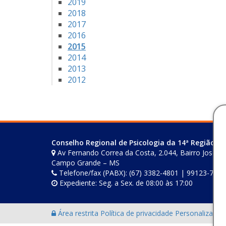
2019
2018
2017
2016
2015
2014
2013
2012
Conselho Regional de Psicologia da 14ª Região (M
Av Fernando Correa da Costa, 2.044, Bairro Joselito
Campo Grande – MS
Telefone/fax (PABX): (67) 3382-4801 | 99123-7759
Expediente: Seg. a Sex. de 08:00 às 17:00
Área restrita
Política de privacidade
Personalização