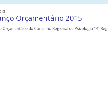
e
015
anço Orçamentário 2015
d
s
o
o Orçamentário do Conselho Regional de Psicologia 14ª Regi
n
e
i
l
e
r
s