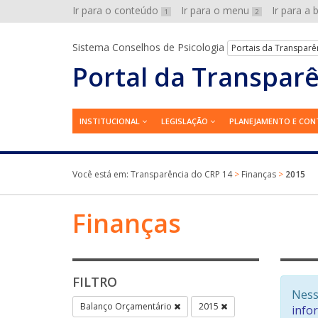
Ir para o conteúdo
Ir para o menu
Ir para a
1
2
Sistema Conselhos de Psicologia
Portais da Transparê
Portal da Transpar
INSTITUCIONAL
LEGISLAÇÃO
PLANEJAMENTO E CON
Você está em:
Transparência do CRP 14
>
Finanças
>
2015
Finanças
FILTRO
Ness
Balanço Orçamentário
2015
info