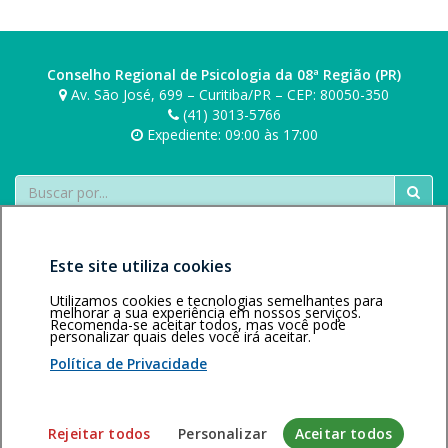
e
b
posts
r
o
s
n
k
i
Conselho Regional de Psicologia da 08ª Região (PR)
i
e
Av. São José, 699 – Curitiba/PR – CEP: 80050-350
r
(41) 3013-5766
s
Expediente: 09:00 às 17:00
k
i
Buscar
Este site utiliza cookies
Utilizamos cookies e tecnologias semelhantes para
melhorar a sua experiência em nossos serviços.
Recomenda-se aceitar todos, mas você pode
Área restrita
Política de
Voltar ao topo
personalizar quais deles você irá aceitar.
privacidade
Personalização
Política de Privacidade
de cookies
Sistema desenvolvido pela Gerência de Tecnologia da
Rejeitar todos
Personalizar
Aceitar todos
Informação do CFP