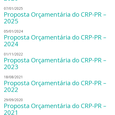
n
d
s
07/01/2025
Proposta Orçamentária do CRP-PR –
r
a
o
m
2025
b
u
o
e
l
05/01/2024
Proposta Orçamentária do CRP-PR –
n
l
e
i
c
a
2024
e
a
n
r
s
d
l
01/11/2022
Proposta Orçamentária do CRP-PR –
s
t
r
e
k
r
o
a
2023
i
o
b
n
o
d
l
18/08/2021
Proposta Orçamentária do CRP-PR –
n
r
e
i
o
a
2022
e
b
n
r
o
d
l
29/09/2020
Proposta Orçamentária do CRP-PR –
s
n
r
e
k
i
o
a
2021