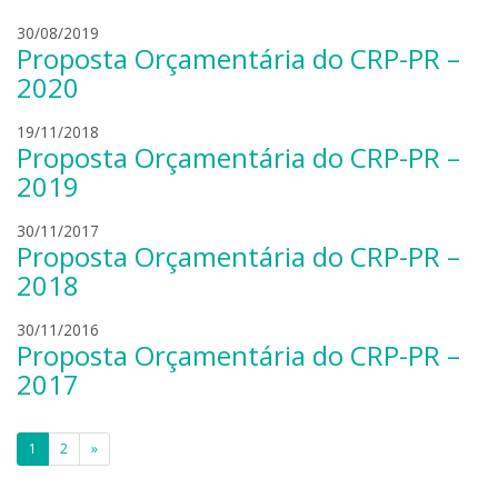
i
e
b
n
r
o
d
l
30/08/2019
Proposta Orçamentária do CRP-PR –
s
n
r
e
k
i
o
a
2020
i
e
b
n
r
o
d
l
19/11/2018
Proposta Orçamentária do CRP-PR –
s
n
r
u
k
i
o
a
2019
i
e
b
n
r
o
a
l
30/11/2017
Proposta Orçamentária do CRP-PR –
s
n
s
e
k
i
a
a
2018
i
e
n
n
r
t
d
l
30/11/2016
Proposta Orçamentária do CRP-PR –
s
o
r
e
k
s
o
a
2017
i
b
n
o
d
Paginação
n
r
1
2
»
i
o
de