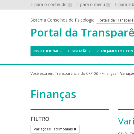
Ir para o conteúdo
Ir para o menu
Ir para a
1
2
Sistema Conselhos de Psicologia
Portais da Transparê
Portal da Transpar
INSTITUCIONAL
LEGISLAÇÃO
PLANEJAMENTO E CON
Você está em:
Transparência do CRP 08
>
Finanças
>
Variaçõ
Finanças
Var
FILTRO
Variações Patrimoniais
06/01/2