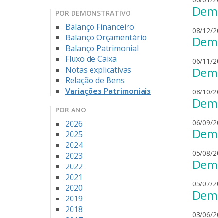
Demo
POR DEMONSTRATIVO
Balanço Financeiro
08/12/2
Balanço Orçamentário
Demo
Balanço Patrimonial
Fluxo de Caixa
06/11/2
Notas explicativas
Demo
Relação de Bens
Variações Patrimoniais
08/10/2
Demo
POR ANO
06/09/2
2026
Demo
2025
2024
05/08/2
2023
Demo
2022
2021
05/07/2
2020
Demo
2019
2018
03/06/2