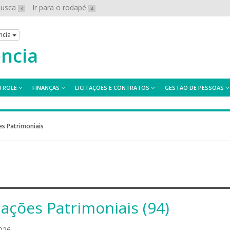
 busca
Ir para o rodapé
3
4
ncia
ência
TROLE
FINANÇAS
LICITAÇÕES E CONTRATOS
GESTÃO DE PESSOAS
es Patrimoniais
iações Patrimoniais (94)
l
026