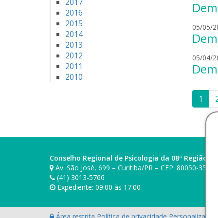
2017
Demo
2016
2015
05/05/2
2014
Demo
2013
2012
05/04/2
2011
Demo
2010
Pag
1
de
pos
Conselho Regional de Psicologia da 08ª Região (P
Av. São José, 699 – Curitiba/PR – CEP: 80050-350
(41) 3013-5766
Expediente: 09:00 às 17:00
Área restrita
Política de privacidade
Personalização