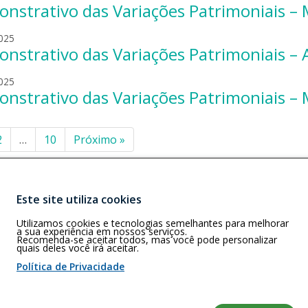
n
r
i
nstrativo das Variações Patrimoniais –
e
d
b
i
s
a
r
o
e
k
l
025
n
o
n
r
i
nstrativo das Variações Patrimoniais – 
e
d
b
i
s
a
r
o
e
k
l
025
n
o
n
r
i
nstrativo das Variações Patrimoniais –
e
d
b
i
s
a
r
o
e
k
n
o
n
inação
r
i
2
…
10
Próximo
»
d
b
i
s
r
o
e
k
o
n
r
ts
i
b
i
s
Este site utiliza cookies
o
e
k
n
r
i
Buscar
Utilizamos cookies e tecnologias semelhantes para melhorar
R)
i
a sua experiência em nossos serviços.
s
Recomenda-se aceitar todos, mas você pode personalizar
e
quais deles você irá aceitar.
k
r
i
Política de Privacidade
s
k
 de cookies
i