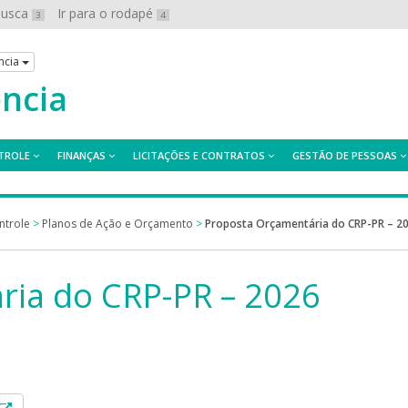
 busca
Ir para o rodapé
3
4
ncia
ência
TROLE
FINANÇAS
LICITAÇÕES E CONTRATOS
GESTÃO DE PESSOAS
ntrole
>
Planos de Ação e Orçamento
>
Proposta Orçamentária do CRP-PR – 2
ria do CRP-PR – 2026
á em uma nova janela.
Esse link abrirá em uma nova janela.