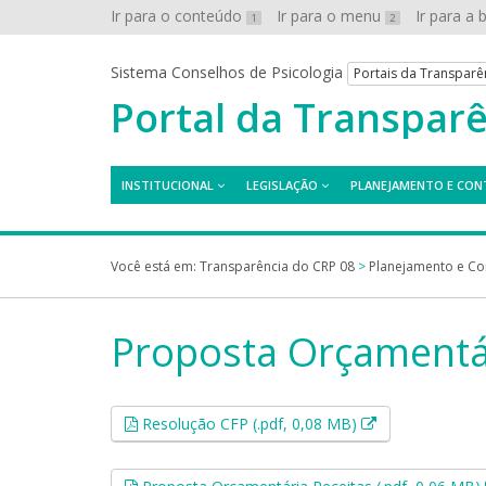
Ir para o conteúdo
Ir para o menu
Ir para a
1
2
Sistema Conselhos de Psicologia
Portais da Transparê
Portal da Transpar
INSTITUCIONAL
LEGISLAÇÃO
PLANEJAMENTO E CON
Você está em:
Transparência do CRP 08
>
Planejamento e Co
Proposta Orçamentá
Esse link abrir
Resolução CFP (.pdf, 0,08 MB)