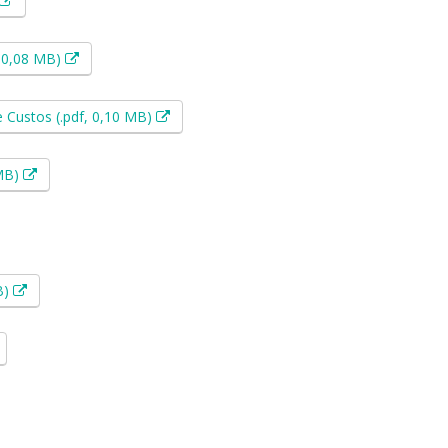
Esse link abrirá em uma nova janela.
, 0,08 MB)
Esse link abrirá em uma nova janela.
 Custos (.pdf, 0,10 MB)
Esse link abrirá em uma nova janela.
 MB)
 em uma nova janela.
Esse link abrirá em uma nova janela.
B)
sse link abrirá em uma nova janela.