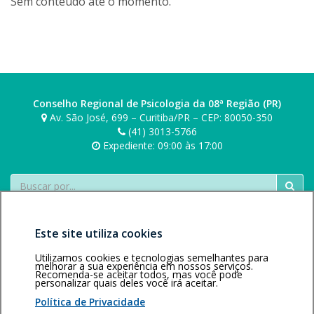
Sem conteúdo até o momento.
Conselho Regional de Psicologia da 08ª Região (PR)
Av. São José, 699 – Curitiba/PR – CEP: 80050-350
(41) 3013-5766
Expediente: 09:00 às 17:00
Buscar
Este site utiliza cookies
Utilizamos cookies e tecnologias semelhantes para
melhorar a sua experiência em nossos serviços.
Recomenda-se aceitar todos, mas você pode
personalizar quais deles você irá aceitar.
Área restrita
Política de
Voltar ao topo
privacidade
Personalização
Política de Privacidade
de cookies