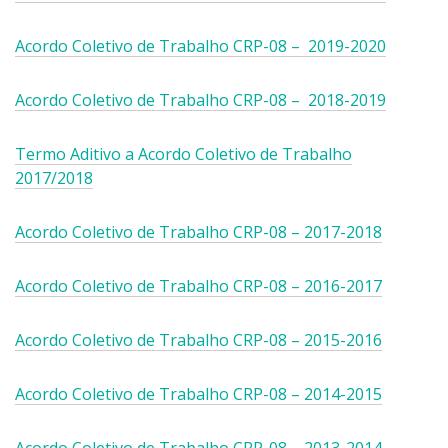
i
i
n
b
n
r
o
r
Acordo Coletivo de Trabalho CRP-08 – 2019-2020
k
á
v
i
a
e
a
r
b
Acordo Coletivo de Trabalho CRP-08 – 2018-2019
m
j
á
r
u
a
e
i
Termo Aditivo a Acordo Coletivo de Trabalho
m
n
m
r
2017/2018
a
e
u
á
n
l
m
e
o
Acordo Coletivo de Trabalho CRP-08 – 2017-2018
a
a
m
v
.
n
u
a
o
Acordo Coletivo de Trabalho CRP-08 – 2016-2017
m
j
v
a
a
a
n
Acordo Coletivo de Trabalho CRP-08 – 2015-2016
n
j
o
e
a
v
Acordo Coletivo de Trabalho CRP-08 – 2014-2015
l
n
a
a
e
j
.