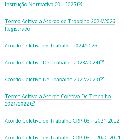
E
Instrução Normativa 001-2025
s
s
Termo Aditivo a Acordo de Trabalho 2024/2026
e
Registrado
l
i
Acordo Coletivo de Trabalho 2024/2026
n
k
E
Acordo Coletivo De Trabalho 2023/2024
a
s
b
s
r
E
Acordo Coletivo De Trabalho 2022/2023
e
i
s
l
r
s
Termo Aditivo a Acordo Coletivo De Trabalho
i
á
e
E
2021/2022
n
e
l
s
k
m
i
s
Acordo Coletivo de Trabalho CRP-08 – 2021-2022
a
u
n
e
b
m
k
l
r
Acordo Coletivo de Trabalho CRP-08 – 2020-2021
a
a