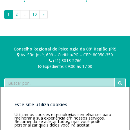
s
a
r
o
e
k
n
o
n
Paginação
r
i
1
2
…
10
»
d
b
i
s
de
r
o
e
k
o
n
r
posts
i
b
i
s
o
e
k
n
r
Conselho Regional de Psicologia da 08ª Região (PR)
i
i
Av. São José, 699 – Curitiba/PR – CEP: 80050-350
s
e
(41) 3013-5766
k
Expediente: 09:00 às 17:00
r
i
s
k
Buscar
i
Este site utiliza cookies
Utilizamos cookies e tecnologias semelhantes para
melhorar a sua experiência em nossos serviços.
Recomenda-se aceitar todos, mas você pode
Área restrita
Política de
Voltar ao topo
personalizar quais deles você irá aceitar.
privacidade
Personalização