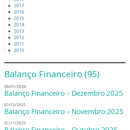
2017
2016
2015
2014
2013
2012
2011
2010
Balanço Financeiro (95)
l
06/01/2026
Balanço Financeiro – Dezembro 2025
e
a
l
01/12/2025
n
Balanço Financeiro – Novembro 2025
e
d
a
r
l
01/11/2025
n
o
Balanço Financeiro – Outubro 2025
e
d