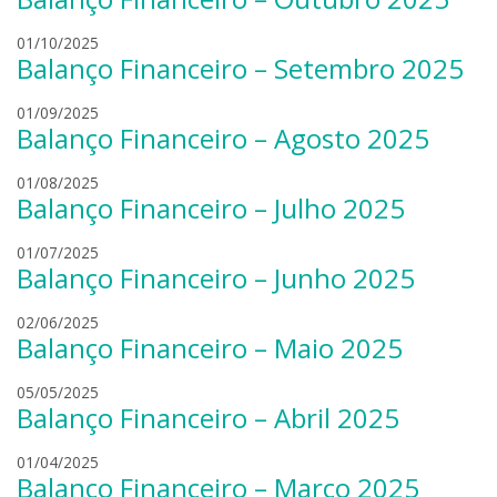
b
a
r
o
l
01/10/2025
n
o
n
Balanço Financeiro – Setembro 2025
e
d
b
i
a
r
o
e
l
01/09/2025
n
o
n
r
Balanço Financeiro – Agosto 2025
e
d
b
i
s
a
r
o
e
k
l
01/08/2025
n
o
n
r
i
Balanço Financeiro – Julho 2025
e
d
b
i
s
a
r
o
e
k
l
01/07/2025
n
o
n
r
i
Balanço Financeiro – Junho 2025
e
d
b
i
s
a
r
o
e
k
l
02/06/2025
n
o
n
r
i
Balanço Financeiro – Maio 2025
e
d
b
i
s
a
r
o
e
k
l
05/05/2025
n
o
n
r
i
Balanço Financeiro – Abril 2025
e
d
b
i
s
a
r
o
e
k
l
01/04/2025
n
o
n
r
i
Balanço Financeiro – Março 2025
e
d
b
i