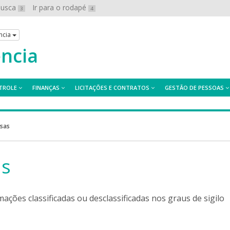
 busca
Ir para o rodapé
3
4
ncia
ência
TROLE
FINANÇAS
LICITAÇÕES E CONTRATOS
GESTÃO DE PESSOAS
osas
as
ações classificadas ou desclassificadas nos graus de sigilo