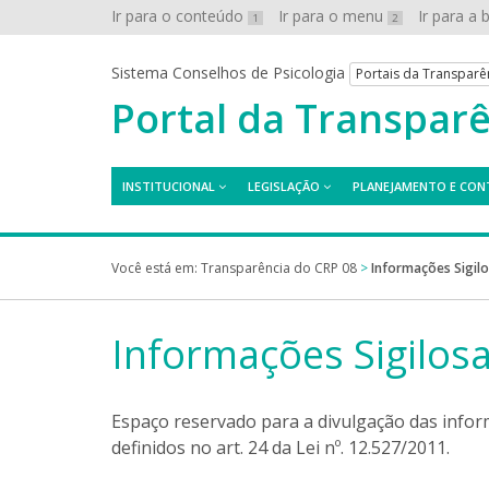
Ir para o conteúdo
Ir para o menu
Ir para a
1
2
Sistema Conselhos de Psicologia
Portais da Transparê
Portal da Transpar
INSTITUCIONAL
LEGISLAÇÃO
PLANEJAMENTO E CON
Você está em:
Transparência do CRP 08
>
Informações Sigil
Informações Sigilos
Espaço reservado para a divulgação das inform
definidos no art. 24 da Lei nº. 12.527/2011.