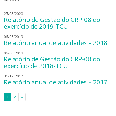
r
c
o
a
s
25/08/2020
s
Relatório de Gestão do CRP-08 do
a
t
m
exercício de 2019-TCU
r
u
o
e
j
06/06/2019
Relatório anual de atividades – 2018
l
o
c
a
j
a
06/06/2019
o
Relatório de Gestão do CRP-08 do
o
s
s
a
exercício de 2018-TCU
t
i
o
r
l
s
l
o
v
31/12/2017
Relatório anual de atividades – 2017
i
u
a
l
a
v
n
Paginação
1
2
»
a
a
de
s
a
posts
n