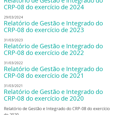
Relatório de Gestão e Integrado do
c
m
CRP-08 do exercício de 2024
a
u
s
e
s
29/03/2024
Relatório de Gestão e Integrado do
t
l
a
r
c
m
CRP-08 do exercício de 2023
o
a
u
s
e
s
31/03/2023
Relatório de Gestão e Integrado do
t
l
a
r
c
m
CRP-08 do exercício de 2022
o
a
u
s
e
s
31/03/2022
Relatório de Gestão e Integrado do
t
l
a
r
c
m
CRP-08 do exercício de 2021
o
a
u
s
e
s
31/03/2021
Relatório de Gestão e Integrado do
t
l
a
r
c
m
CRP-08 do exercício de 2020
o
a
u
s
e
Relatório de Gestão e Integrado do CRP-08 do exercício
t
l
de 2020