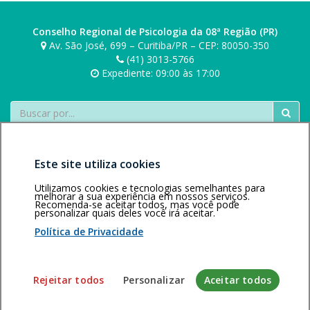
t
o
Conselho Regional de Psicologia da 08ª Região (PR)
s
Av. São José, 699 – Curitiba/PR – CEP: 80050-350
(41) 3013-5766
Expediente: 09:00 às 17:00
Buscar
Este site utiliza cookies
Utilizamos cookies e tecnologias semelhantes para
melhorar a sua experiência em nossos serviços.
Recomenda-se aceitar todos, mas você pode
Área restrita
Política de
Voltar ao topo
personalizar quais deles você irá aceitar.
privacidade
Personalização
Política de Privacidade
de cookies
Sistema desenvolvido pela Gerência de Tecnologia da
Rejeitar todos
Personalizar
Aceitar todos
Informação do CFP