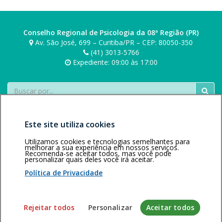
Conselho Regional de Psicologia da 08ª Região (PR)
Av. São José, 699 – Curitiba/PR – CEP: 80050-350
(41) 3013-5766
Expediente: 09:00 às 17:00
Buscar
Este site utiliza cookies
Utilizamos cookies e tecnologias semelhantes para
melhorar a sua experiência em nossos serviços.
Recomenda-se aceitar todos, mas você pode
personalizar quais deles você irá aceitar.
Área restrita
Política de
Voltar ao topo
privacidade
Personalização
Política de Privacidade
de cookies
Sistema desenvolvido pela Gerência de Tecnologia da
Rejeitar todos
Personalizar
Aceitar todos
Informação do CFP