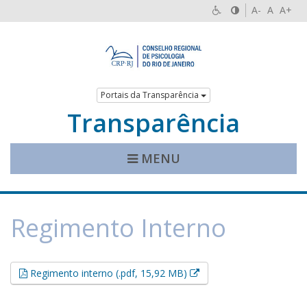
A-
A
A+
Portais da Transparência
Transparência
MENU
Regimento Interno
Esse link abrirá em uma 
Regimento interno (.pdf, 15,92 MB)