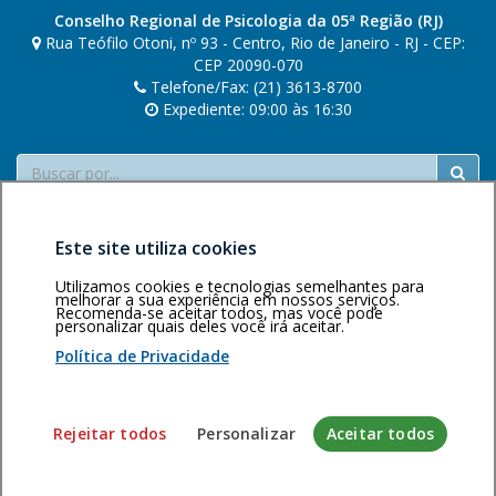
Conselho Regional de Psicologia da 05ª Região (RJ)
Rua Teófilo Otoni, nº 93 - Centro, Rio de Janeiro - RJ - CEP:
CEP 20090-070
Telefone/Fax: (21) 3613-8700
Expediente: 09:00 às 16:30
Buscar
Este site utiliza cookies
Utilizamos cookies e tecnologias semelhantes para
melhorar a sua experiência em nossos serviços.
Recomenda-se aceitar todos, mas você pode
personalizar quais deles você irá aceitar.
Área restrita
Política de
Voltar ao topo
privacidade
Personalização
Política de Privacidade
de cookies
Sistema desenvolvido pela Gerência de Tecnologia da
Rejeitar todos
Personalizar
Aceitar todos
Informação do CFP