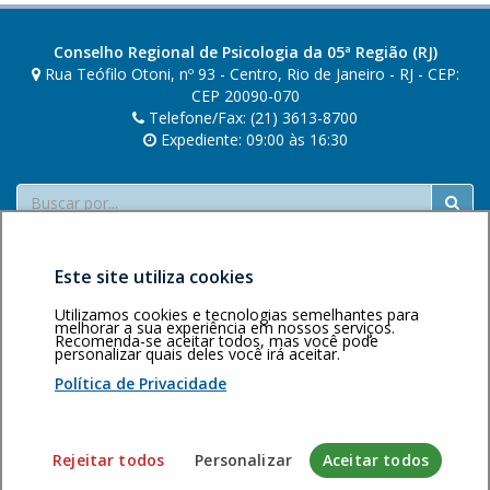
Conselho Regional de Psicologia da 05ª Região (RJ)
Rua Teófilo Otoni, nº 93 - Centro, Rio de Janeiro - RJ - CEP:
CEP 20090-070
Telefone/Fax: (21) 3613-8700
Expediente: 09:00 às 16:30
Buscar
Este site utiliza cookies
Utilizamos cookies e tecnologias semelhantes para
melhorar a sua experiência em nossos serviços.
Recomenda-se aceitar todos, mas você pode
personalizar quais deles você irá aceitar.
Área restrita
Política de
Voltar ao topo
privacidade
Personalização
Política de Privacidade
de cookies
Sistema desenvolvido pela Gerência de Tecnologia da
Rejeitar todos
Personalizar
Aceitar todos
Informação do CFP